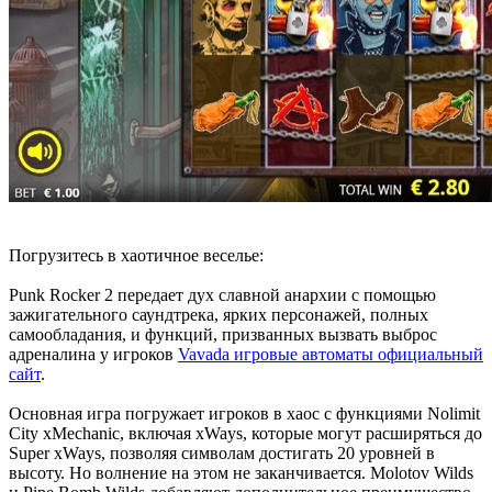
Погрузитесь в хаотичное веселье:
Punk Rocker 2 передает дух славной анархии с помощью
зажигательного саундтрека, ярких персонажей, полных
самообладания, и функций, призванных вызвать выброс
адреналина у игроков
Vavada игровые автоматы официальный
сайт
.
Основная игра погружает игроков в хаос с функциями Nolimit
City xMechanic, включая xWays, которые могут расширяться до
Super xWays, позволяя символам достигать 20 уровней в
высоту. Но волнение на этом не заканчивается. Molotov Wilds