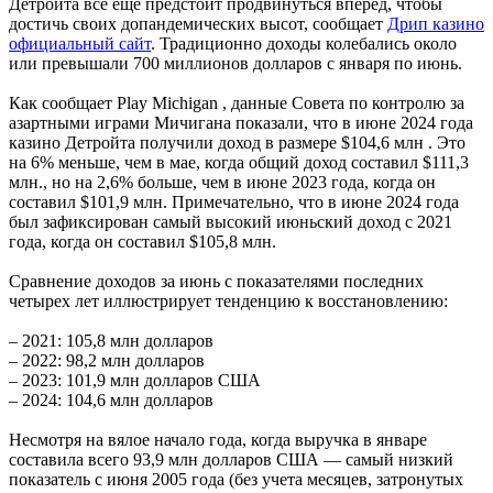
Детройта все еще предстоит продвинуться вперед, чтобы
достичь своих допандемических высот, сообщает
Дрип казино
официальный сайт
. Традиционно доходы колебались около
или превышали 700 миллионов долларов с января по июнь.
Как сообщает Play Michigan , данные Совета по контролю за
азартными играми Мичигана показали, что в июне 2024 года
казино Детройта получили доход в размере $104,6 млн . Это
на 6% меньше, чем в мае, когда общий доход составил $111,3
млн., но на 2,6% больше, чем в июне 2023 года, когда он
составил $101,9 млн. Примечательно, что в июне 2024 года
был зафиксирован самый высокий июньский доход с 2021
года, когда он составил $105,8 млн.
Сравнение доходов за июнь с показателями последних
четырех лет иллюстрирует тенденцию к восстановлению:
– 2021: 105,8 млн долларов
– 2022: 98,2 млн долларов
– 2023: 101,9 млн долларов США
– 2024: 104,6 млн долларов
Несмотря на вялое начало года, когда выручка в январе
составила всего 93,9 млн долларов США — самый низкий
показатель с июня 2005 года (без учета месяцев, затронутых