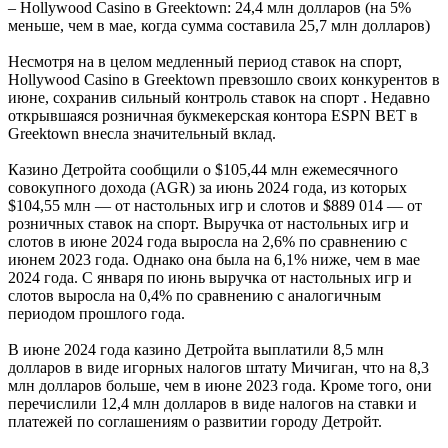
– Hollywood Casino в Greektown: 24,4 млн долларов (на 5%
меньше, чем в мае, когда сумма составила 25,7 млн ​​долларов)
Несмотря на в целом медленный период ставок на спорт,
Hollywood Casino в Greektown превзошло своих конкурентов в
июне, сохранив сильный контроль ставок на спорт . Недавно
открывшаяся розничная букмекерская контора ESPN BET в
Greektown внесла значительный вклад.
Казино Детройта сообщили о $105,44 млн ежемесячного
совокупного дохода (AGR) за июнь 2024 года, из которых
$104,55 млн — от настольных игр и слотов и $889 014 — от
розничных ставок на спорт. Выручка от настольных игр и
слотов в июне 2024 года выросла на 2,6% по сравнению с
июнем 2023 года. Однако она была на 6,1% ниже, чем в мае
2024 года. С января по июнь выручка от настольных игр и
слотов выросла на 0,4% по сравнению с аналогичным
периодом прошлого года.
В июне 2024 года казино Детройта выплатили 8,5 млн
долларов в виде игорных налогов штату Мичиган, что на 8,3
млн долларов больше, чем в июне 2023 года. Кроме того, они
перечислили 12,4 млн долларов в виде налогов на ставки и
платежей по соглашениям о развитии городу Детройт.