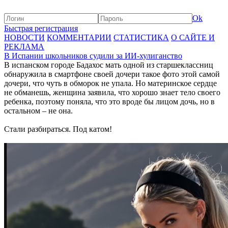
Ok
Быстрая регистрация
НОВОСТИ
КОММЕНТАРИИ
СТАТИСТИКА
О САЙТЕ И
РЕКЛАМА
В Испании школьников судили за ИИ-хулиганство
В испанском городе Бадахос мать одной из старшеклассниц
обнаружила в смартфоне своей дочери такое фото этой самой
дочери, что чуть в обморок не упала. Но материнское сердце
не обманешь, женщина заявила, что хорошо знает тело своего
ребенка, поэтому поняла, что это вроде бы лицом дочь, но в
остальном – не она.
Стали разбираться. Под катом!