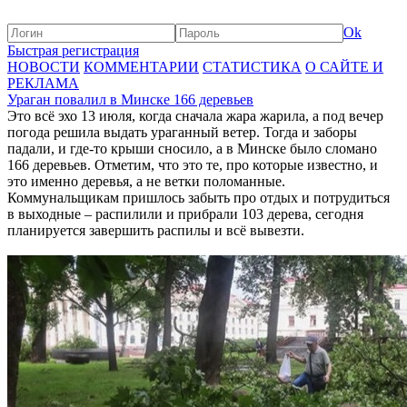
Ok
Быстрая регистрация
НОВОСТИ
КОММЕНТАРИИ
СТАТИСТИКА
О САЙТЕ И
РЕКЛАМА
Ураган повалил в Минске 166 деревьев
Это всё эхо 13 июля, когда сначала жара жарила, а под вечер
погода решила выдать ураганный ветер. Тогда и заборы
падали, и где-то крыши сносило, а в Минске было сломано
166 деревьев. Отметим, что это те, про которые известно, и
это именно деревья, а не ветки поломанные.
Коммунальщикам пришлось забыть про отдых и потрудиться
в выходные – распилили и прибрали 103 дерева, сегодня
планируется завершить распилы и всё вывезти.