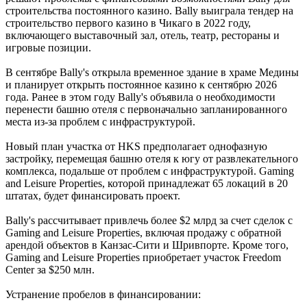
строительства постоянного казино. Bally выиграла тендер на
строительство первого казино в Чикаго в 2022 году,
включающего выставочный зал, отель, театр, рестораны и
игровые позиции.
В сентябре Bally's открыла временное здание в храме Медины
и планирует открыть постоянное казино к сентябрю 2026
года. Ранее в этом году Bally's объявила о необходимости
перенести башню отеля с первоначально запланированного
места из-за проблем с инфраструктурой.
Новый план участка от HKS предполагает однофазную
застройку, перемещая башню отеля к югу от развлекательного
комплекса, подальше от проблем с инфраструктурой. Gaming
and Leisure Properties, которой принадлежат 65 локаций в 20
штатах, будет финансировать проект.
Bally's рассчитывает привлечь более $2 млрд за счет сделок с
Gaming and Leisure Properties, включая продажу с обратной
арендой объектов в Канзас-Сити и Шривпорте. Кроме того,
Gaming and Leisure Properties приобретает участок Freedom
Center за $250 млн.
Устранение пробелов в финансировании: