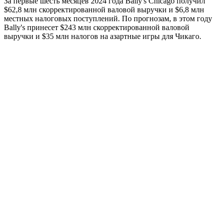
За первые шесть месяцев 2024 года Bally's Chicago получил
$62,8 млн скорректированной валовой выручки и $6,8 млн
местных налоговых поступлений. По прогнозам, в этом году
Bally's принесет $243 млн скорректированной валовой
выручки и $35 млн налогов на азартные игры для Чикаго.