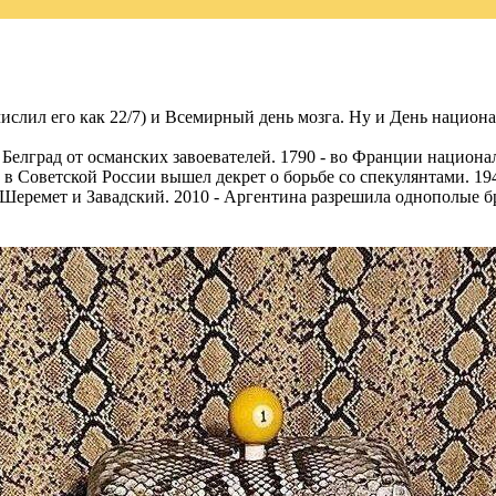
слил его как 22/7) и Всемирный день мозга. Ну и День национ
и Белград от османских завоевателей. 1790 - во Франции национ
 Советской России вышел декрет о борьбе со спекулянтами. 194
ы Шеремет и Завадский. 2010 - Аргентина разрешила однополые б