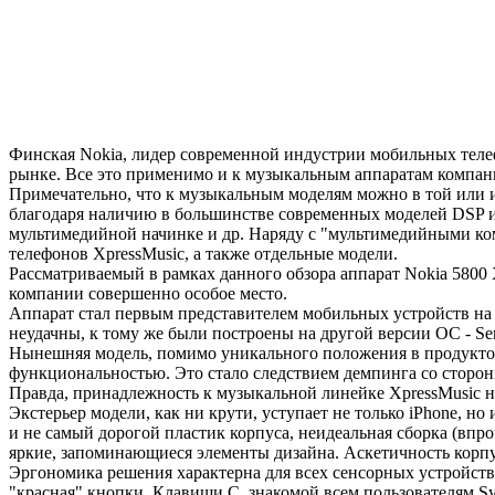
Финская Nokia, лидер современной индустрии мобильных телеф
рынке. Все это применимо и к музыкальным аппаратам компан
Примечательно, что к музыкальным моделям можно в той или и
благодаря наличию в большинстве современных моделей DSP и с
мультимедийной начинке и др. Наряду с "мультимедийными ко
телефонов XpressMusic, а также отдельные модели.
Рассматриваемый в рамках данного обзора аппарат Nokia 5800
компании совершенно особое место.
Аппарат стал первым представителем мобильных устройств на 
неудачны, к тому же были построены на другой версии ОС - Ser
Нынешняя модель, помимо уникального положения в продуктов
функциональностью. Это стало следствием демпинга со сторон
Правда, принадлежность к музыкальной линейке XpressMusic н
Экстерьер модели, как ни крути, уступает не только iPhone, 
и не самый дорогой пластик корпуса, неидеальная сборка (впр
яркие, запоминающиеся элементы дизайна. Аскетичность корпус
Эргономика решения характерна для всех сенсорных устройств 
"красная" кнопки. Клавиши С, знакомой всем пользователям Sym