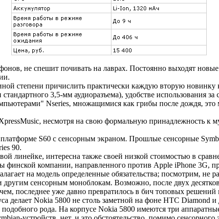
онов, не спешит почивать на лаврах. Постоянно выходят новые
ии.
ной степени причислить практически каждую вторую новинку ко
тандартного 3,5-мм аудиоразъема), удобстве использования за 
мпьютерами" Nseries, множащимися как грибы после дождя, это
 XpressMusic, несмотря на свою формальную принадлежность к м
платформе S60 с сенсорным экраном. Прошлые сенсорные Symbian
ies 90.
ой линейке, интересна также своей низкой стоимостью в сравн
ы финской компании, направленного против Apple iPhone 3G, пр
алагает на модель определенные обязательства; посмотрим, не р
но и другим сенсорным моноблокам. Возможно, после двух десятк
очем, последнее уже давно превратилось в бич топовых решений 
а делает Nokia 5800 не столь заметной на фоне HTC Diamond и 
подобного рода. На корпусе Nokia 5800 имеются три аппаратные
bian-устройств, нет, и это обстоятельство, помимо сенсорного 