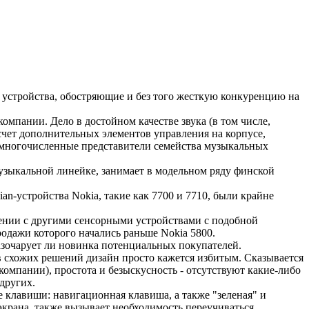
 устройства, обостряющие и без того жесткую конкуренцию на
мпании. Дело в достойном качестве звука (в том числе,
счет дополнительных элементов управления на корпусе,
 многочисленные представители семейства музыкальных
узыкальной линейке, занимает в модельном ряду финской
-устройства Nokia, такие как 7700 и 7710, были крайне
ении с другими сенсорными устройствами с подобной
одажи которого начались раньше Nokia 5800.
азочарует ли новинка потенциальных покупателей.
ов схожих решений дизайн просто кажется избитым. Сказывается
компании), простота и безыскусность - отсутствуют какие-либо
других.
 клавиши: навигационная клавиша, а также "зеленая" и
экрана, также вызывает необходимость переучиваться.