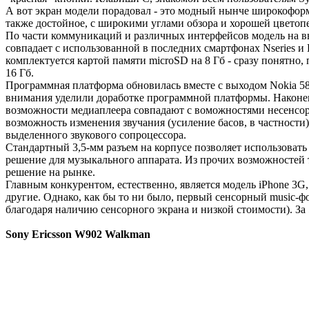
А вот экран модели порадовал - это модный нынче широкоформ
также достойное, с широкими углами обзора и хорошей цветоп
По части коммуникаций и различных интерфейсов модель на выс
совпадает с использованной в последних смартфонах Nseries и 
комплектуется картой памяти microSD на 8 Гб - сразу понятно,
16 Гб.
Программная платформа обновилась вместе с выходом Nokia 5800
внимания уделили доработке программной платформы. Наконец,
возможности медиаплеера совпадают с воможностями несенсорны
возможность изменения звучания (усиление басов, в частности)
выделенного звукового сопроцессора.
Стандартный 3,5-мм разъем на корпусе позволяет использоват
решение для музыкального аппарата. Из прочих возможностей т
решение на рынке.
Главным конкурентом, естественно, является модель iPhone 3G,
другие. Однако, как бы то ни было, первый сенсорный music-ф
благодаря наличию сенсорного экрана и низкой стоимости). За
Sony Ericsson W902 Walkman