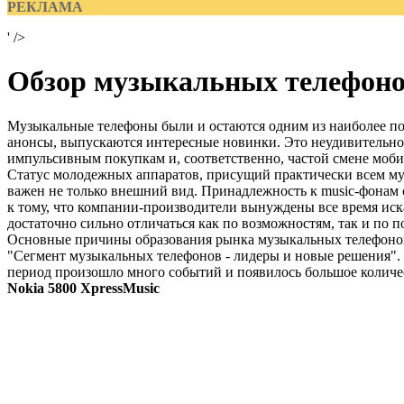
РЕКЛАМА
' />
Обзор музыкальных телефонов
Музыкальные телефоны были и остаются одним из наиболее по
анонсы, выпускаются интересные новинки. Это неудивительно, 
импульсивным покупкам и, соответственно, частой смене моби
Статус молодежных аппаратов, присущий практически всем му
важен не только внешний вид. Принадлежность к music-фонам с
к тому, что компании-производители вынуждены все время иска
достаточно сильно отличаться как по возможностям, так и по
Основные причины образования рынка музыкальных телефонов
"Сегмент музыкальных телефонов - лидеры и новые решения". 
период произошло много событий и появилось большое количе
Nokia 5800 XpressMusic