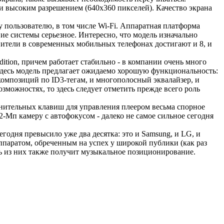
 высоким разрешением (640х360 пикселей). Качество экрана
у пользователю, в том числе Wi-Fi. Аппаратная платформа
вие системы серьезное. Интересно, что модель изначально
опители в современных мобильных телефонах достигают и 8, и
ition, причем работает стабильно - в компании очень много
Здесь модель предлагает ожидаемо хорошую функциональность:
композиций по ID3-тегам, и многополосный эквалайзер, и
зможностях, то здесь следует отметить прежде всего роль
лнительных клавиш для управления плеером весьма спорное
2-Мп камеру с автофокусом - далеко не самое сильное сегодня
егодня превысило уже два десятка: это и Samsung, и LG, и
ппаратом, обреченным на успех у широкой публики (как раз
ть из них также получит музыкальное позиционирование.