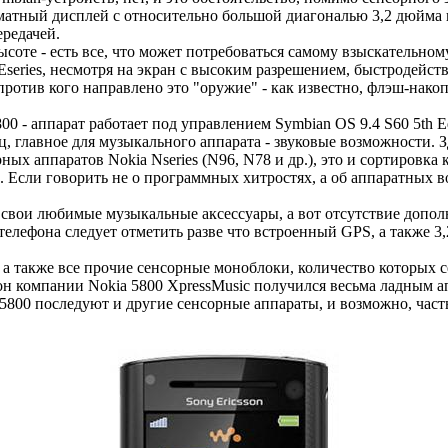
атный дисплей с относительно большой диагональю 3,2 дюйма и
ередачей.
оте - есть все, что может потребоваться самому взыскательном
Eseries, несмотря на экран с высоким разрешением, быстродейст
 против кого направлено это "оружие" - как известно, флэш-нак
 - аппарат работает под управлением Symbian OS 9.4 S60 5th Ed
 главное для музыкального аппарата - звуковые возможности. 
х аппаратов Nokia Nseries (N96, N78 и др.), это и сортировка 
. Если говорить не о программных хитростях, а об аппаратных во
ь свои любимые музыкальные аксессуары, а вот отсутствие допо
елефона следует отметить разве что встроенный GPS, а также 3,
 а также все прочие сенсорные моноблоки, количество которых с
он компании Nokia 5800 XpressMusic получился весьма ладным а
 5800 последуют и другие сенсорные аппараты, и возможно, час