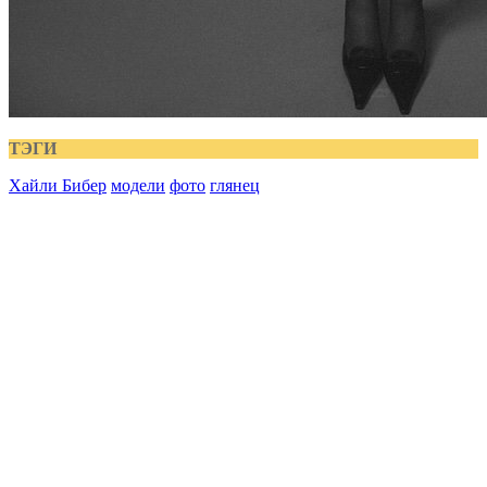
ТЭГИ
Хайли Бибер
модели
фото
глянец