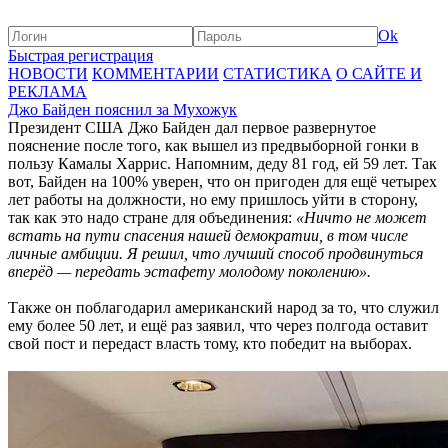
Ok
Быстрая регистрация
НОВОСТИ
КОММЕНТАРИИ
СТАТИСТИКА
О САЙТЕ И
РЕКЛАМА
Джо Байден пояснил за Мухожук
Президент США Джо Байден дал первое развернутое
пояснение после того, как вышел из предвыборной гонки в
пользу Камалы Харрис. Напомним, деду 81 год, ей 59 лет. Так
вот, Байден на 100% уверен, что он пригоден для ещё четырех
лет работы на должности, но ему пришлось уйти в сторону,
так как это надо стране для объединения:
«Ничто не может
встать на пути спасения нашей демократии, в том числе
личные амбиции. Я решил, что лучший способ продвинуться
вперёд — передать эстафету молодому поколению».
Также он поблагодарил американский народ за то, что служил
ему более 50 лет, и ещё раз заявил, что через полгода оставит
свой пост и передаст власть тому, кто победит на выборах.