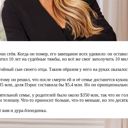
и себя. Когда он помер, его завещание всех удивило: он оставил
атил 10 лет на судебные тяжбы, но всё же смог заполучить 10 ми
тойный сын своего отца. Таким образом у него на руках оказалос
этому он решил, что после смерти ей и её семье достанется кукиш
135 млн, доля Пэрис составила бы $5,4 млн. Но он принципиальн
ятельной семье, у родителей было около $350 млн, так что не го
 телешоу. Что-то приносит больше, что-то меньше, но это десят
т вам и дура-блондинка.