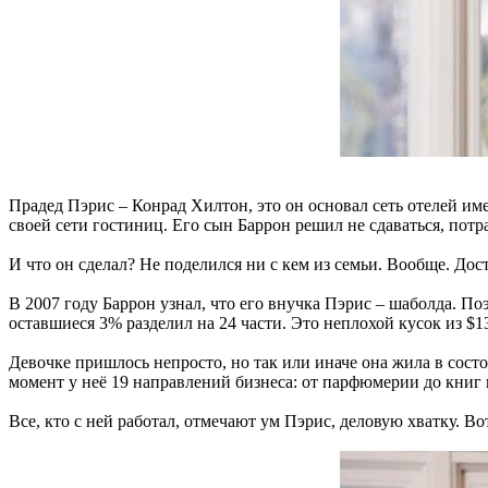
Прадед Пэрис – Конрад Хилтон, это он основал сеть отелей имен
своей сети гостиниц. Его сын Баррон решил не сдаваться, потр
И что он сделал? Не поделился ни с кем из семьи. Вообще. Дос
В 2007 году Баррон узнал, что его внучка Пэрис – шаболда. По
оставшиеся 3% разделил на 24 части. Это неплохой кусок из $
Девочке пришлось непросто, но так или иначе она жила в состо
момент у неё 19 направлений бизнеса: от парфюмерии до книг и
Все, кто с ней работал, отмечают ум Пэрис, деловую хватку. Во