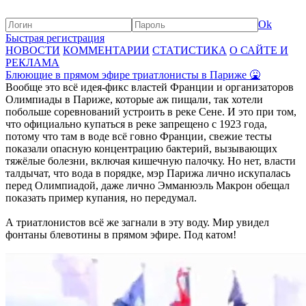
Ok
Быстрая регистрация
НОВОСТИ
КОММЕНТАРИИ
СТАТИСТИКА
О САЙТЕ И
РЕКЛАМА
Блюющие в прямом эфире триатлонисты в Париже 🤮
Вообще это всё идея-фикс властей Франции и организаторов
Олимпиады в Париже, которые аж пищали, так хотели
побольше соревнований устроить в реке Сене. И это при том,
что официально купаться в реке запрещено с 1923 года,
потому что там в воде всё говно Франции, свежие тесты
показали опасную концентрацию бактерий, вызывающих
тяжёлые болезни, включая кишечную палочку. Но нет, власти
талдычат, что вода в порядке, мэр Парижа лично искупалась
перед Олимпиадой, даже лично Эмманюэль Макрон обещал
показать пример купания, но передумал.
А триатлонистов всё же загнали в эту воду. Мир увидел
фонтаны блевотины в прямом эфире. Под катом!