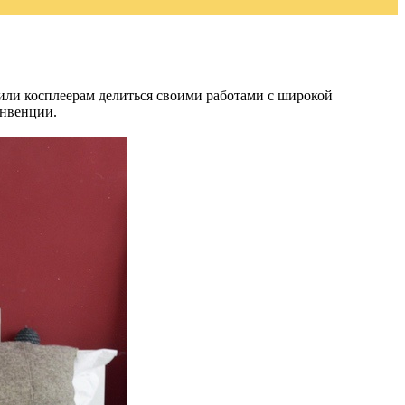
лили косплеерам делиться своими работами с широкой
онвенции.