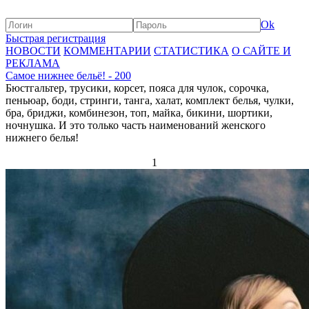
Ok
Быстрая регистрация
НОВОСТИ
КОММЕНТАРИИ
СТАТИСТИКА
О САЙТЕ И
РЕКЛАМА
Самое нижнее бельё! - 200
Бюстгальтер, трусики, корсет, пояса для чулок, сорочка,
пеньюар, боди, стринги, танга, халат, комплект белья, чулки,
бра, бриджи, комбинезон, топ, майка, бикини, шортики,
ночнушка. И это только часть наименований женского
нижнего белья!
1