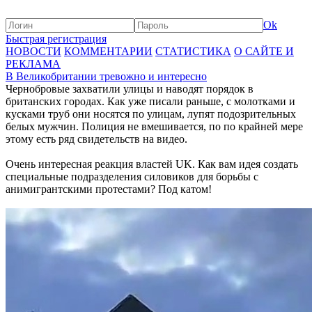
Ok
Быстрая регистрация
НОВОСТИ
КОММЕНТАРИИ
СТАТИСТИКА
О САЙТЕ И
РЕКЛАМА
В Великобритании тревожно и интересно
Чернобровые захватили улицы и наводят порядок в
британских городах. Как уже писали раньше, с молотками и
кусками труб они носятся по улицам, лупят подозрительных
белых мужчин. Полиция не вмешивается, по по крайней мере
этому есть ряд свидетельств на видео.
Очень интересная реакция властей UK. Как вам идея создать
специальные подразделения силовиков для борьбы с
анимигрантскими протестами? Под катом!