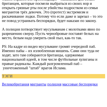
британцев, которые посмели выбраться из своих нор и
открыть грязные рты после убийства подростком из семьи
мигрантов трёх девочек. Это (протест) экстремизм и
раскачивание лодки. Потому что если даже и зарезал – то это
не повод устраивать беспорядки, будет наказан по закону.
А полиция потворствует мусульманам с молотками явно по
разрешению сверху. Пусть чернобровые поставят белых на
место, белым надо умерить свой пыл, как-то так.
PS: На кадре из видео мусульмане громят очередной паб.
Именно пабы – их излюбленная мишень. Сами они туда не
ходят, зато там собираются британцы, одержимые
национальной идеей, в том числе футбольные хулиганы и
правые радикалы. Каждый разгромленный паб –
уничтоженный "штаб" врагов Ислама.
ТЭГИ
Великобритания
мигранты
полиция
массовые беспорядки