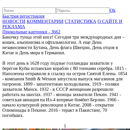
Ok
Быстрая регистрация
НОВОСТИ
КОММЕНТАРИИ
СТАТИСТИКА
О САЙТЕ И
РЕКЛАМА
Прикольные картинки - 3662
Баночку тунца этой кисе! Сегодня три международных дня –
кошек, альпинизма и офтальмологии. А еще День
независимости Бутана, День флага Швеции, День отцов в
Китае и День мира в Германии.
В этот день в 1628 году подлые голландцы захватили у
берегов Кубы испанские корабли с 80 тоннами серебра. 1815 -
Наполеона отправили в ссылку на остров Святой Елены. 1854
- компания Smith & Wesson запустила выпуск магазинов для
патронов. 1899 - запатентован холодильник. 1919 - поляки
захватили Минск. 1932 - в СССР женщинам разрешили
работать на шахтах. 1937 - японцы захватили Пекин. 1941 -
советская авиация на Ил-4 впервые бомбит Берлин. 1966 -
начало культурной революции в Китае. 2008 - открытие
Олимпиады в Пекине. 2016 - теракт в Пакистане, 70
погибших.
1