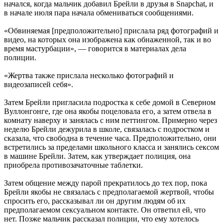
начался, когда мальчик добавил Брейли в друзья в Snapchat, и
в начале июля пара начала обмениваться сообщениями.
«Обвиняемая [предположительно] прислала ряд фотографий и
видео, на которых она изображена как обнаженной, так и во
время мастурбации», — говорится в материалах дела
полиции.
«Жертва также прислала несколько фотографий и
видеозаписей себя».
Затем Брейли пригласила подростка к себе домой в Северном
Вуллонгонге, где она якобы поцеловала его, а затем отвела в
комнату наверху и занялась с ним петтингом. Примерно через
неделю Брейли дежурила в школе, связалась с подростком и
сказала, что свободна в течение часа. Предположительно, они
встретились за пределами школьного класса и занялись сексом
в машине Брейли. Затем, как утверждает полиция, она
приобрела противозачаточные таблетки.
Затем общение между парой прекратилось до тех пор, пока
Брейли якобы не связалась с предполагаемой жертвой, чтобы
спросить его, рассказывал ли он другим людям об их
предполагаемом сексуальном контакте. Он ответил ей, что
нет. Позже мальчик рассказал полиции, что ему хотелось