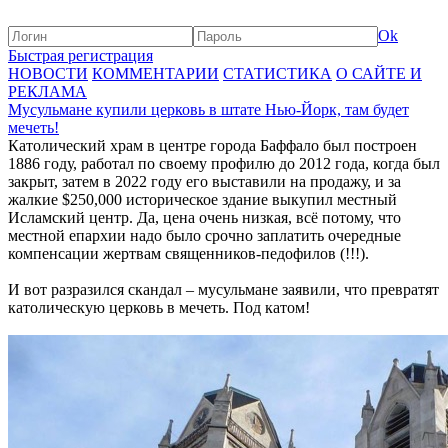
Ok
Быстрая регистрация
НОВОСТИ
КОММЕНТАРИИ
СТАТИСТИКА
О САЙТЕ И
РЕКЛАМА
Мусульмане купили церковь в штате Нью-Йорк, там будет
мечеть!
Католический храм в центре города Баффало был построен
1886 году, работал по своему профилю до 2012 года, когда был
закрыт, затем в 2022 году его выставили на продажу, и за
жалкие $250,000 историческое здание выкупил местный
Исламский центр. Да, цена очень низкая, всё потому, что
местной епархии надо было срочно заплатить очередные
компенсации жертвам священников-педофилов (!!!).
И вот разразился скандал – мусульмане заявили, что превратят
католическую церковь в мечеть. Под катом!