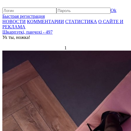
Ok
Быстрая регистрация
НОВОСТИ
КОММЕНТАРИИ
СТАТИСТИКА
О САЙТЕ И
РЕКЛАМА
Шкарпэткі, панчохі - 497
Ух ты, ножка!
1