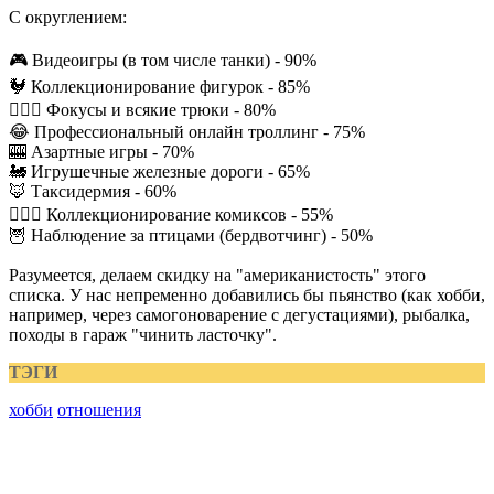
С округлением:
🎮 Видеоигры (в том числе танки) - 90%
🐓 Коллекционирование фигурок - 85%
🤹🏼‍♂️ Фокусы и всякие трюки - 80%
😂 Профессиональный онлайн троллинг - 75%
🎰 Азартные игры - 70%
🚂 Игрушечные железные дороги - 65%
🦊 Таксидермия - 60%
🦹🏼‍♀️ Коллекционирование комиксов - 55%
🦉 Наблюдение за птицами (бердвотчинг) - 50%
Разумеется, делаем скидку на "американистость" этого
списка. У нас непременно добавились бы пьянство (как хобби,
например, через самогоноварение с дегустациями), рыбалка,
походы в гараж "чинить ласточку".
ТЭГИ
хобби
отношения