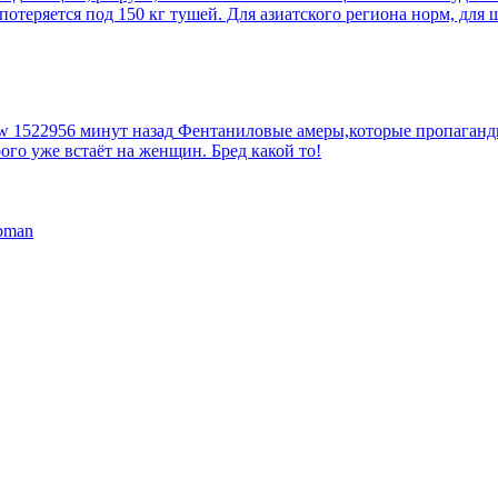
еряется под 150 кг тушей. Для азиатского региона норм, для шт
tw
1522956 минут назад
Фентаниловые амеры,которые пропагандир
рого уже встаёт на женщин. Бред какой то!
bman