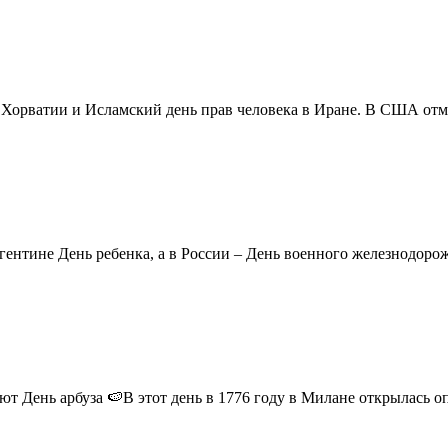
в Хорватии и Исламский день прав человека в Иране. В США отм
ентине День ребенка, а в России – День военного железнодорожн
 День арбуза 🍉В этот день в 1776 году в Милане открылась опер