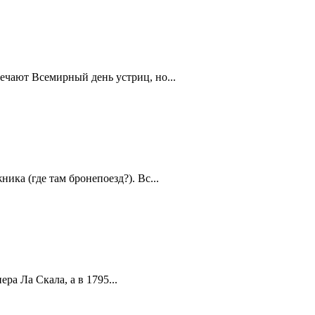
ечают Всемирный день устриц, но...
ика (где там бронепоезд?). Вс...
а Ла Скала, а в 1795...