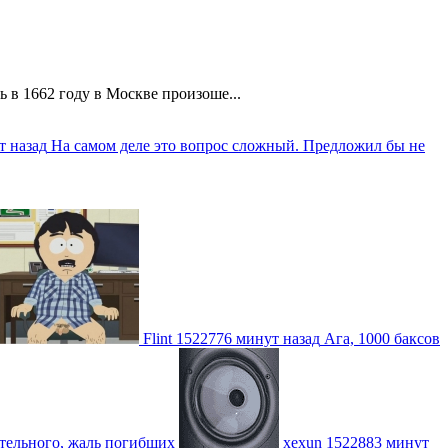
 в 1662 году в Москве произоше...
т назад
На самом деле это вопрос сложный. Предложил бы не
Flint
1522776 минут назад
Ага, 1000 баксов
ительного, жаль погибших
xexun
1522883 минут