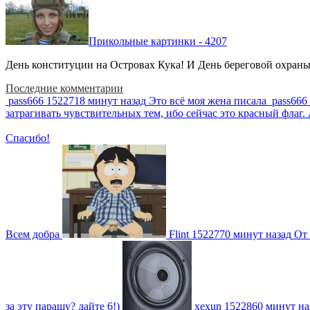
Прикольные картинки - 4207
День конституции на Островах Кука! И День береговой охраны 
Последние комментарии
pass666
1522718 минут назад
Это всё моя жена писала
pass666
затрагивать чувствительных тем, ибо сейчас это красный фла
Спасибо!
Всем добра
Flint
1522770 минут назад
От 
за эту парашу? дайте 6!)
xexun
1522860 минут на