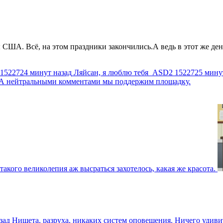
США. Всё, на этом праздники закончились.А ведь в этот же день
1522724 минут назад
Ляйсан, я люблю тебя
ASD2
1522725 мину
г. А нейтральными комментами мы поддержим площадку.
такого великолепия аж высраться захотелось, какая же красота.
зад
Нищета, разруха, никаких систем оповещения. Ничего удив