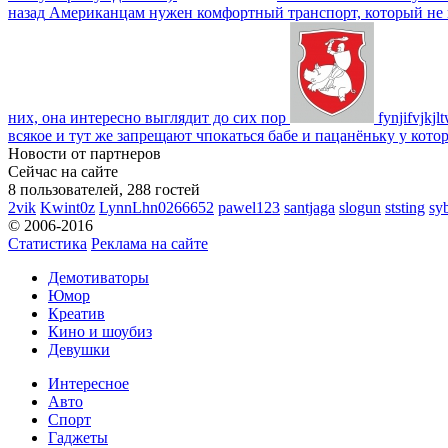
назад
Американцам нужен комфортный транспорт, который не пот
них, она интересно выглядит до сих пор
fynjifvjkjl
всякое и тут же запрещают чпокаться бабе и пацанёньку у кото
Новости от партнеров
Сейчас на сайте
8 пользователей, 288 гостей
2vik
Kwint0z
LynnLhn0266652
pawel123
santjaga
slogun
ststing
sy
© 2006-2016
Статистика
Реклама на сайте
Демотиваторы
Юмор
Креатив
Кино и шоубиз
Девушки
Интересное
Авто
Спорт
Гаджеты