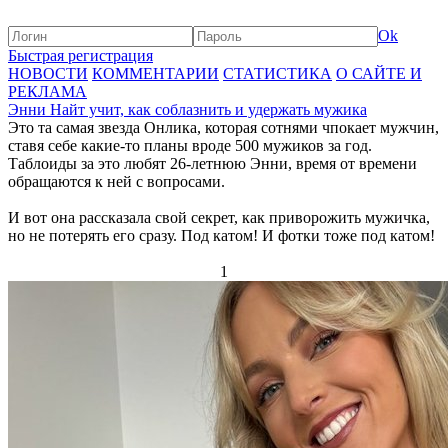
Ok
Быстрая регистрация
НОВОСТИ
КОММЕНТАРИИ
СТАТИСТИКА
О САЙТЕ И
РЕКЛАМА
Энни Найт учит, как соблазнить и удержать мужика
Это та самая звезда Онлика, которая сотнями чпокает мужчин,
ставя себе какие-то планы вроде 500 мужиков за год.
Таблоиды за это любят 26-летнюю Энни, время от времени
обращаются к ней с вопросами.
И вот она рассказала свой секрет, как приворожить мужичка,
но не потерять его сразу. Под катом! И фотки тоже под катом!
1