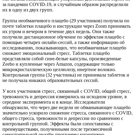
за пандемии COVID-19, и случайным образом распределили
их в одну из двух групп.
Группа необманчивого плацебо (29 участников) получила по
почте таблетки плацебо и инструкции через Zoom принимать
их утром и вечером в течение двух недель. Они также
получили дистанционное обучение по эффектам плацебо с
помощью четырех онлайн-сессий, а также информацию об
исследованиях, показывающих, что необманчивые плацебо
снижают эмоциональный стресс. Таблетки плацебо
представляли собой сине-белые капсулы, произведенные
Zeebo и купленные через Amazon, содержащие только
микрокристаллическую целлюлозу, инертное волокно.
Контрольная группа (32 участника) не принимала таблеток и
не получала никаких образовательных сессий.
У всех участников стресс, связанный с COVID, общий стресс,
тревожность и депрессия измерялись на исходном уровне, в
середине эксперимента и в конце. Исследователи
обнаружили, что через две недели не обманывающее плацебо
значительно ускорило снижение стресса, связанного с COVID,
общего стресса, тревожности и депрессии по сравнению с
контрольной группой. Эффекты были сопоставимы с
преимуществами, полученными после трехмесячной
самостоятельной онлайн-программы когнитивно-