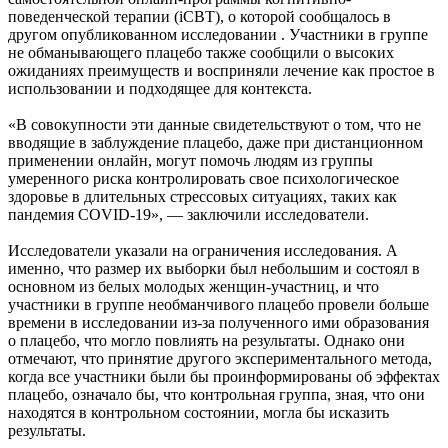
поведенческой терапии (iCBT), о которой сообщалось в
другом опубликованном исследовании . Участники в группе
не обманывающего плацебо также сообщили о высоких
ожиданиях преимуществ и восприняли лечение как простое в
использовании и подходящее для контекста.
«В совокупности эти данные свидетельствуют о том, что не
вводящие в заблуждение плацебо, даже при дистанционном
применении онлайн, могут помочь людям из группы
умеренного риска контролировать свое психологическое
здоровье в длительных стрессовых ситуациях, таких как
пандемия COVID-19», — заключили исследователи.
Исследователи указали на ограничения исследования. А
именно, что размер их выборки был небольшим и состоял в
основном из белых молодых женщин-участниц, и что
участники в группе необманчивого плацебо провели больше
времени в исследовании из-за полученного ими образования
о плацебо, что могло повлиять на результаты. Однако они
отмечают, что принятие другого экспериментального метода,
когда все участники были бы проинформированы об эффектах
плацебо, означало бы, что контрольная группа, зная, что они
находятся в контрольном состоянии, могла бы исказить
результаты.