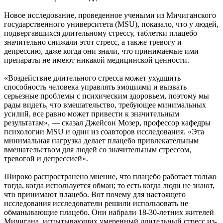
Новое исследование, проведенное учеными из Мичиганского
государственного университета (MSU), показало, что у людей,
подвергавшихся длительному стрессу, таблетки плацебо
значительно снижали этот стресс, а также тревогу и
депрессию, даже когда они знали, что принимаемые ими
препараты не имеют никакой медицинской ценности.
«Воздействие длительного стресса может ухудшить
способность человека управлять эмоциями и вызвать
серьезные проблемы с психическим здоровьем, поэтому мы
рады видеть, что вмешательство, требующее минимальных
усилий, все равно может привести к значительным
результатам», — сказал Джейсон Мозер, профессор кафедры
психологии MSU и один из соавторов исследования. «Эта
минимальная нагрузка делает плацебо привлекательным
вмешательством для людей со значительным стрессом,
тревогой и депрессией».
Широко распространено мнение, что плацебо работает только
тогда, когда используется обман; то есть когда люди не знают,
что принимают плацебо. Вот почему для настоящего
исследования исследователи решили использовать не
обманывающие плацебо. Они набрали 18-30-летних жителей
Мичигана, испытывающих умеренный длительный стресс из-