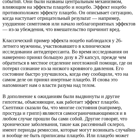
событий. Они были названы центральным механизмом,
влияющим на эффекты плацебо и ноцебо. Эффект ноцебо
противоположен эффекту плацебо. Он описывает ситуацию,
когда наступает отрицательный результат — например,
ухудшение симптомов или начало неблагоприятных эффектов
— из-за убеждения, что вмешательство причинит вред.
Классический пример эффекта ноцебо наблюдался у 26-
летнего мужчины, участвовавшего в клиническом
исследовании антидепрессанта. Во время исследования он
намеренно принял большую дозу в 29 капсул, прежде чем
обратиться в местное отделение неотложной помощи, где он
потерял сознание из-за низкого кровяного давления. Его
состояние быстро улучшилось, когда ему сообщили, что на
самом деле он принял инертные плацебо. И снова это
напоминает нам о власти разума над телом.
В дополнение к ожиданиям были выдвинуты и другие
гипотезы, объясняющие, как работает эффект плацебо.
Скептики сказали бы, что многие состояния (например,
простуда и грипп) являются самоограничивающимися и в
любом случае прошли бы сами собой. Другие говорят, что
хронические заболевания, такие как рассеянный склероз,
имеют периоды ремиссии, которые могут возникать случайно
и вообще не быть приписаны плацебо. Или плацебо может