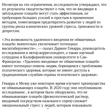
Несмотря на эти ограничения, исследователи утверждают, что
их результаты свидетельствуют о том, что не вводящие в
заблуждение плацебо могут стать эффективным, не
требующим больших усилий и простым в применении
методом, помогающим предотвратить развитие у людей из
группы риска клинических уровней стресса, тревожности и
депрессии.
«Эта возможность удаленного введения не обманчивых
плацебо значительно увеличивает потенциал
масштабируемости», — сказал Дарвин Геварра, руководитель
исследования и автор-корреспондент, а также научный
сотрудник в Калифорнийском университете в Сан-
Франциско. «Удаленно вводимые не обманчивые плацебо
имеют потенциал помочь людям, борющимся с проблемами
психического здоровья, которые не имеют доступа к
традиционным службам охраны психического здоровья».
Геварра и Мозер уже некоторое время изучают преимущества
не обманывающих плацебо. В 2020 году они опубликовали
исследование , в котором было обнаружено, что не
обманывающее плацебо (физиологический раствор,
вводимый посредством назального спрея) снижает
эмоциональный стресс у людей, которым показывали