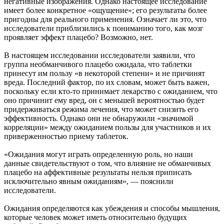
негативные изображения. Однако настоящее исследование
имеет более конкретное «ощущение»; его результаты более
пригодны для реального применения. Означает ли это, что
исследователи приблизились к пониманию того, как мозг
проявляет эффект плацебо? Возможно, нет.
В настоящем исследовании исследователи заявили, что
группа необманчивого плацебо ожидала, что таблетки
принесут им пользу «в некоторой степени» и не причинят
вреда. Последний фактор, по их словам, может быть важен,
поскольку если кто-то принимает лекарство с ожиданием, что
оно причинит ему вред, он с меньшей вероятностью будет
придерживаться режима лечения, что может снизить его
эффективность. Однако они не обнаружили «значимой
корреляции» между ожиданием пользы для участников и их
приверженностью приему таблеток.
«Ожидания могут играть определенную роль, но наши
данные свидетельствуют о том, что влияние не обманчивых
плацебо на аффективные результаты нельзя приписать
исключительно явным ожиданиям», — пояснили
исследователи.
Ожидания определяются как убеждения и способы мышления,
которые человек может иметь относительно будущих