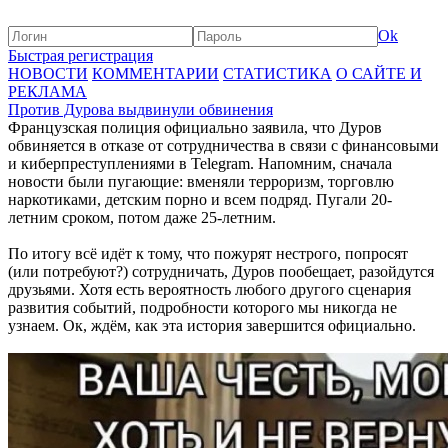
Ok
Быстрая регистрация
НОВОСТИ
КОММЕНТАРИИ
СТАТИСТИКА
О САЙТЕ И
РЕКЛАМА
Против Дурова выдвинули обвинения
Французская полиция официально заявила, что Дуров
обвиняется в отказе от сотрудничества в связи с финансовыми
и киберпреступлениями в Telegram. Напомним, сначала
новости были пугающие: вменяли терроризм, торговлю
наркотиками, детским порно и всем подряд. Пугали 20-
летним сроком, потом даже 25-летним.
По итогу всё идёт к тому, что пожурят нестрого, попросят
(или потребуют?) сотрудничать, Дуров пообещает, разойдутся
друзьями. Хотя есть вероятность любого другого сценария
развития событий, подробности которого мы никогда не
узнаем. Ок, ждём, как эта история завершится официально.