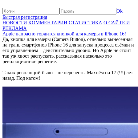
Ok
Быстрая регистрация
НОВОСТИ
КОММЕНТАРИИ
СТАТИСТИКА
О САЙТЕ И
РЕКЛАМА
Apple напрасно гордится кнопкой для камеры в iPhone 16!
Да, кнопка для камеры (Camera Button), отдельно вынесенная
на грань смартфонов iPhone 16 для запуска процесса съёмки и
его управлением – действительно удобно. Но Apple не стоит
так уж хвост распускать, рассказывая насколько это
революционное решение.
Таких революций было – не перечесть. Махнём на 17 (!!!) лет
назад. Под катом!