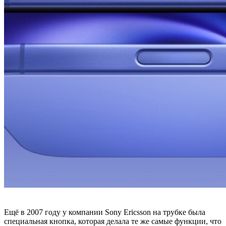
Ещё в 2007 году у компании Sony Ericsson на трубке была
специальная кнопка, которая делала те же самые функции, что