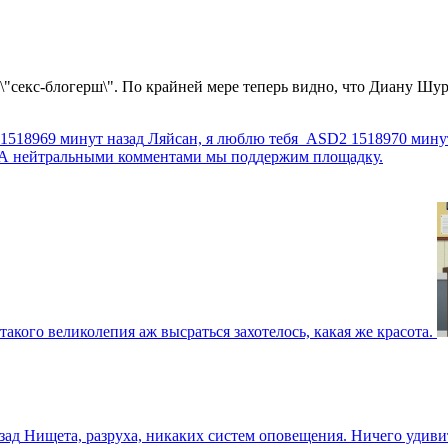
 \"секс-блогерш\". По крайней мере теперь видно, что Диану Шур
1518969 минут назад
Ляйсан, я люблю тебя
ASD2
1518970 мину
г. А нейтральными комментами мы поддержим площадку.
такого великолепия аж высраться захотелось, какая же красота.
зад
Нищета, разруха, никаких систем оповещения. Ничего удив