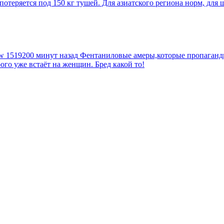
еряется под 150 кг тушей. Для азиатского региона норм, для шт
tw
1519200 минут назад
Фентаниловые амеры,которые пропагандир
рого уже встаёт на женщин. Бред какой то!