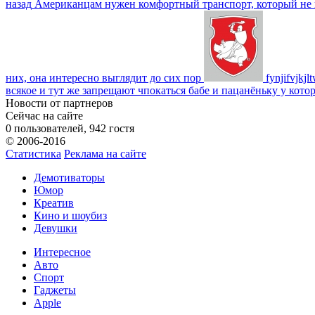
назад
Американцам нужен комфортный транспорт, который не пот
них, она интересно выглядит до сих пор
fynjifvjkjl
всякое и тут же запрещают чпокаться бабе и пацанёньку у кото
Новости от партнеров
Сейчас на сайте
0 пользователей, 942 гостя
© 2006-2016
Статистика
Реклама на сайте
Демотиваторы
Юмор
Креатив
Кино и шоубиз
Девушки
Интересное
Авто
Спорт
Гаджеты
Apple