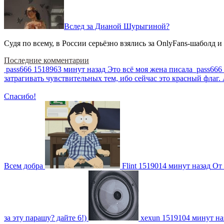
Вслед за Дианой Шурыгиной?
Судя по всему, в России серьёзно взялись за OnlyFans-шаболд и
Последние комментарии
pass666
1518963 минут назад
Это всё моя жена писала
pass666
затрагивать чувствительных тем, ибо сейчас это красный фла
Спасибо!
Всем добра
Flint
1519014 минут назад
От 
за эту парашу? дайте 6!)
xexun
1519104 минут на