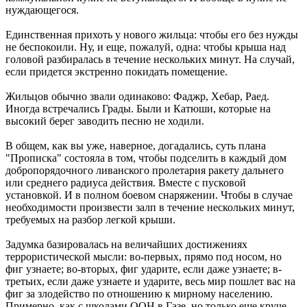
нуждающегося.
Единственная прихоть у нового жильца: чтобы его без нужды
не беспокоили. Ну, и еще, пожалуй, одна: чтобы крыша над
головой разбиралась в течение нескольких минут. На случай,
если придется экстренно покидать помещение.
Жильцов обычно звали одинаково: Фаджр, Хебар, Раед.
Иногда встречались Грады. Были и Катюши, которые на
высокий берег заводить песню не ходили.
В общем, как вы уже, наверное, догадались, суть плана
"Прописка" состояла в том, чтобы подселить в каждый дом
добропорядочного ливанского пролетария ракету дальнего
или среднего радиуса действия. Вместе с пусковой
установкой. И в полном боевом снаряжении. Чтобы в случае
необходимости произвести залп в течение нескольких минут,
требуемых на разбор легкой крыши.
Задумка базировалась на величайших достижениях
террористической мысли: во-первых, прямо под носом, но
фиг узнаете; во-вторых, фиг ударите, если даже узнаете; в-
третьих, если даже узнаете и ударите, весь мир пошлет вас на
фиг за злодейство по отношению к мирному населению.
Примерно, как с школами ООН в Газе, но только еще круче.