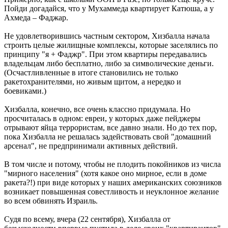
Пойди догадайся, что у Мухаммеда квартирует Катюша, а у
Ахмеда – Фаджар.
Не удовлетворившись частным сектором, Хизбалла начала
строить целые жилищные комплексы, которые заселялись по
принципу "я + Фаджр". При этом квартиры передавались
владельцам либо бесплатно, либо за символические деньги.
(Осчастливленные в итоге становились не только
ракетохранителями, но живым щитом, а нередко и
боевиками.)
Хизбалла, конечно, все очень классно придумала. Но
просчиталась в одном: евреи, у которых даже пейджеры
отрывают яйца террористам, все давно знали. Но до тех пор,
пока Хизбалла не решалась задействовать свой "домашний
арсенал", не предпринимали активных действий.
В том числе и потому, чтобы не плодить покойников из числа
"мирного населения" (хотя какое оно мирное, если в доме
ракета?!) при виде которых у наших американских союзников
возникает повышенная совестливость и неуклонное желание
во всем обвинять Израиль.
Судя по всему, вчера (22 сентября), Хизбалла от