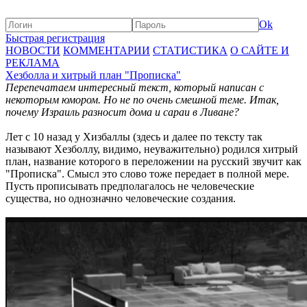
Ok
Быстрая регистрация
НОВОСТИ
КОММЕНТАРИИ
СТАТИСТИКА
О САЙТЕ И
РЕКЛАМА
Хезболла и хитрый план "Прописка"
Перепечатаем интересный текст, который написан с
некоторым юмором. Но не по очень смешной теме. Итак,
почему Израиль разносит дома и сараи в Ливане?
Лет с 10 назад у Хизбаллы (здесь и далее по тексту так
называют Хезболлу, видимо, неуважительно) родился хитрый
план, название которого в переложении на русский звучит как
"Прописка". Смысл это слово тоже передает в полной мере.
Пусть прописывать предполагалось не человеческие
существа, но однозначно человеческие создания.