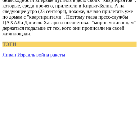
безысходности впервые пустила в дело своих "квартирантов",
которые, среди прочего, прилетели в Кирьят-Бялик. А на
следующее утро (23 сентября), похоже, начало прилетать уже
по домам с "квартирантами". Поэтому глава пресс-службы
ЦАХАЛа Даниэль Хагари и посоветовал "мирным ливанцам"
держаться подальше от тех, кого они прописали на своей
жилплощади.
ТЭГИ
Ливан
Израиль
война
ракеты