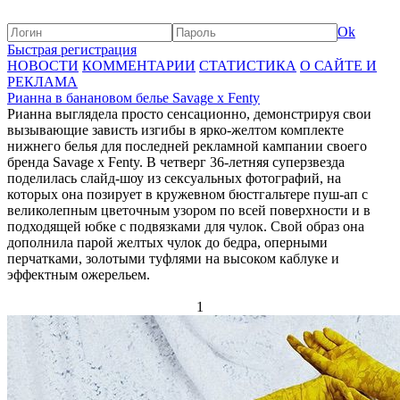
Ok
Быстрая регистрация
НОВОСТИ
КОММЕНТАРИИ
СТАТИСТИКА
О САЙТЕ И
РЕКЛАМА
Рианна в банановом белье Savage x Fenty
Рианна выглядела просто сенсационно, демонстрируя свои
вызывающие зависть изгибы в ярко-желтом комплекте
нижнего белья для последней рекламной кампании своего
бренда Savage x Fenty. В четверг 36-летняя суперзвезда
поделилась слайд-шоу из сексуальных фотографий, на
которых она позирует в кружевном бюстгальтере пуш-ап с
великолепным цветочным узором по всей поверхности и в
подходящей юбке с подвязками для чулок. Свой образ она
дополнила парой желтых чулок до бедра, оперными
перчатками, золотыми туфлями на высоком каблуке и
эффектным ожерельем.
1