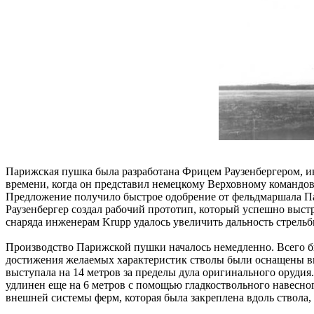
Парижская пушка была разработана Фрицем Раузенбергером, и
времени, когда он представил немецкому Верховному командов
Предложение получило быстрое одобрение от фельдмаршала Пау
Раузенбергер создал рабочий прототип, который успешно выст
снаряда инженерам Krupp удалось увеличить дальность стрельб
Производство Парижской пушки началось немедленно. Всего бы
достижения желаемых характеристик стволы были оснащены вну
выступала на 14 метров за пределы дула оригинального орудия
удлинен еще на 6 метров с помощью гладкоствольного навесног
внешней системы ферм, которая была закреплена вдоль ствола,