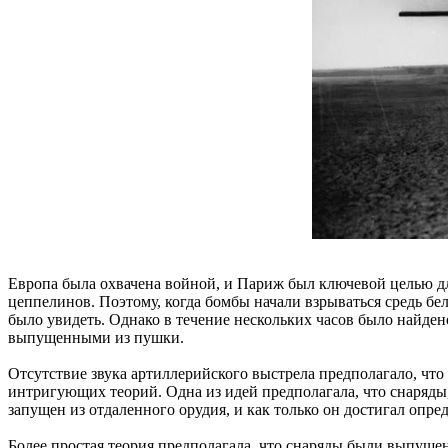
Европа была охвачена войной, и Париж был ключевой целью дл
цеппелинов. Поэтому, когда бомбы начали взрываться средь бе
было увидеть. Однако в течение нескольких часов было найден
выпущенными из пушки.
Отсутствие звука артиллерийского выстрела предполагало, чт
интригующих теорий. Одна из идей предполагала, что снаряды
запущен из отдаленного орудия, и как только он достигал опр
Более простая теория предполагала, что снаряды были выпущен