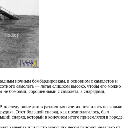
ощадным ночным бомбардировкам, в основном с самолетов и
высотного самолета — летал слишком высоко, чтобы его можно
ы не бомбами, сброшенными с самолета, а снарядами,
 В последующие дни в различных газетах появилось несколько
удия». Этот большой снаряд, как предполагалось, был
ньший снаряд, который в конечном итоге приземлялся в городе.
ных карьерах или густо заросших лесом районах недалеко от