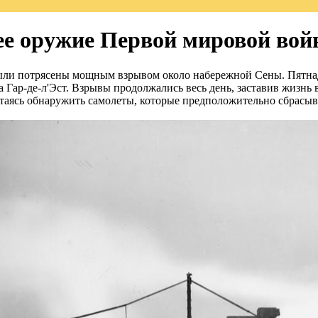
е оружие Первой мировой во
были потрясены мощным взрывом около набережной Сены. Пятнад
а Гар-де-л'Эст. Взрывы продолжались весь день, заставив жизнь 
таясь обнаружить самолеты, которые предположительно сбрасыв