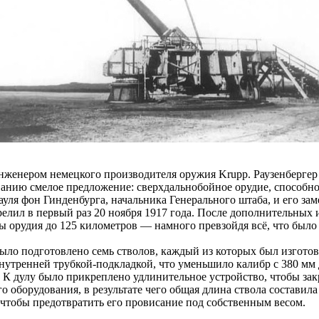
нженером немецкого производителя оружия Krupp. Раузенбергер
анию смелое предложение: сверхдальнобойное орудие, способное
ля фон Гинденбурга, начальника Генерального штаба, и его зам
релил в первый раз 20 ноября 1917 года. После дополнительных
ы орудия до 125 километров — намного превзойдя всё, что было 
ло подготовлено семь стволов, каждый из которых был изготов
тренней трубкой-подкладкой, что уменьшило калибр с 380 мм д
. К дулу было прикреплено удлинительное устройство, чтобы зак
о оборудования, в результате чего общая длина ствола составил
 чтобы предотвратить его провисание под собственным весом.