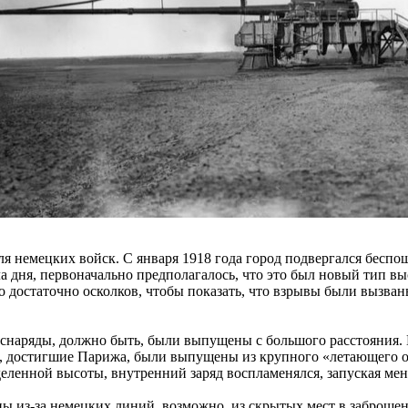
я немецких войск. С января 1918 года город подвергался бесп
ла дня, первоначально предполагалось, что это был новый тип 
о достаточно осколков, чтобы показать, что взрывы были вызван
о снаряды, должно быть, были выпущены с большого расстояния.
, достигшие Парижа, были выпущены из крупного «летающего ор
еделенной высоты, внутренний заряд воспламенялся, запуская ме
ы из-за немецких линий, возможно, из скрытых мест в заброшен