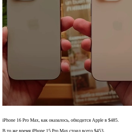
iPhone 16 Pro Max, как оказалось, обходится Apple в $485.
В то же время iPhone 15 Pro Max стоил всего $453.