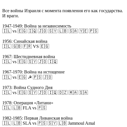
Все войны Израиля с момента появления его как государства.
И враги.
1947-1949: Война за независимость
🇮🇱 vs 🇪🇬 🇮🇶 🇯🇴 🇸🇾 🇱🇧 🇸🇦 🇾🇪 🇵🇸
1956: Синайская война
🇮🇱 🇬🇧 🇫🇷 VS 🇪🇬
1967: Шестидневная война
🇮🇱 vs 🇪🇬 🇸🇾 🇯🇴 🇮🇶
1967-1970: Война на истощение
🇮🇱 vs 🇪🇬 ☭ 🇵🇸 🇯🇴
1973: Война Судного Дня
🇮🇱 vs 🇪🇬 🇸🇾 🇯🇴 🇮🇶 🇩🇿 🇲🇦 🇸🇦
1978: Операция «Литани»
🇮🇱 🇱🇧 FLA vs 🇵🇸
1982-1985: Первая Ливанская война
🇮🇱 🇱🇧 SLA vs 🇵🇸 🇸🇾 🇱🇧 Jammoul Amal