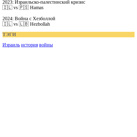
2023: Израильско-палестинский кризис
🇮🇱 vs 🇵🇸 Hamas
2024: Война с Хезболлой
🇮🇱 vs 🇱🇧 Hezbollah
ТЭГИ
Израиль
история
войны