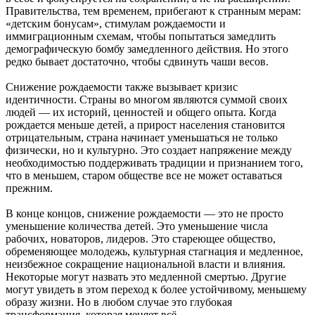
Правительства, тем временем, прибегают к странным мерам:
«детским бонусам», стимулам рождаемости и
иммиграционным схемам, чтобы попытаться замедлить
демографическую бомбу замедленного действия. Но этого
редко бывает достаточно, чтобы сдвинуть чаши весов.
Снижение рождаемости также вызывает кризис
идентичности. Страны во многом являются суммой своих
людей — их историй, ценностей и общего опыта. Когда
рождается меньше детей, а прирост населения становится
отрицательным, страна начинает уменьшаться не только
физически, но и культурно. Это создает напряжение между
необходимостью поддерживать традиции и признанием того,
что в меньшем, старом обществе все не может оставаться
прежним.
В конце концов, снижение рождаемости — это не просто
уменьшение количества детей. Это уменьшение числа
рабочих, новаторов, лидеров. Это стареющее общество,
обременяющее молодежь, культурная стагнация и медленное,
неизбежное сокращение национальной власти и влияния.
Некоторые могут назвать это медленной смертью. Другие
могут увидеть в этом переход к более устойчивому, меньшему
образу жизни. Но в любом случае это глубокая
трансформация, которая меняет всё.