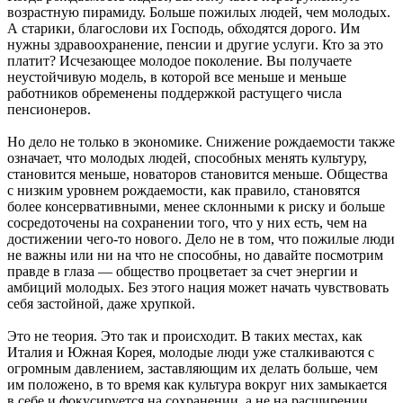
возрастную пирамиду. Больше пожилых людей, чем молодых.
А старики, благослови их Господь, обходятся дорого. Им
нужны здравоохранение, пенсии и другие услуги. Кто за это
платит? Исчезающее молодое поколение. Вы получаете
неустойчивую модель, в которой все меньше и меньше
работников обременены поддержкой растущего числа
пенсионеров.
Но дело не только в экономике. Снижение рождаемости также
означает, что молодых людей, способных менять культуру,
становится меньше, новаторов становится меньше. Общества
с низким уровнем рождаемости, как правило, становятся
более консервативными, менее склонными к риску и больше
сосредоточены на сохранении того, что у них есть, чем на
достижении чего-то нового. Дело не в том, что пожилые люди
не важны или ни на что не способны, но давайте посмотрим
правде в глаза — общество процветает за счет энергии и
амбиций молодых. Без этого нация может начать чувствовать
себя застойной, даже хрупкой.
Это не теория. Это так и происходит. В таких местах, как
Италия и Южная Корея, молодые люди уже сталкиваются с
огромным давлением, заставляющим их делать больше, чем
им положено, в то время как культура вокруг них замыкается
в себе и фокусируется на сохранении, а не на расширении.