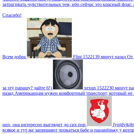
затрагивать чувствительных тем, ибо сейчас это красный фла
Спасибо!
Всем добра
Flint
1522139 минут назад
От 
за эту парашу? дайте 6!)
xexun
1522230 минут на
назад
Американцам нужен комфортный транспорт, который не пот
них, она интересно выглядит до сих пор
fynjifvjkjl
всякое и тут же запрещают чпокаться бабе и пацанёньку у кото