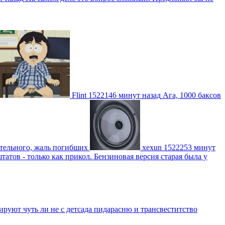
Flint
1522146 минут назад
Ага, 1000 баксов
ительного, жаль погибших
xexun
1522253 минут
атов - только как прикол. Бензиновая версия старая была у
уют чуть ли не с детсада пидарасню и трансвеститство