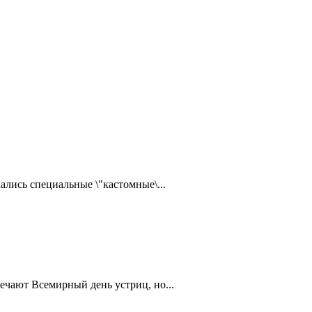
ались специальные \"кастомные\...
ечают Всемирный день устриц, но...