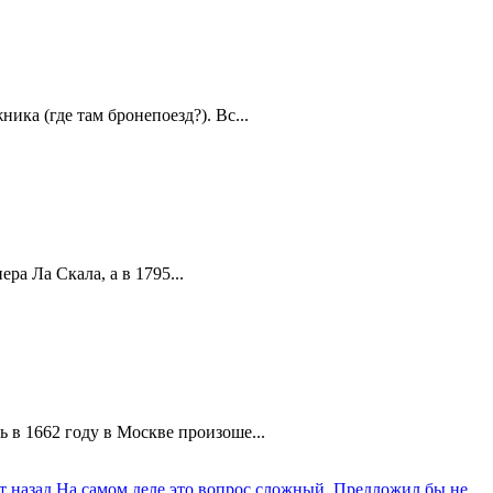
ика (где там бронепоезд?). Вс...
а Ла Скала, а в 1795...
 в 1662 году в Москве произоше...
т назад
На самом деле это вопрос сложный. Предложил бы не