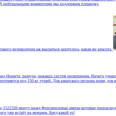
г. А нейтральными комментами мы поддержим площадку.
такого великолепия аж высраться захотелось, какая же красота.
зад
Нищета, разруха, никаких систем оповещения. Ничего удив
еряется под 150 кг тушей. Для азиатского региона норм, для шт
tw
1522326 минут назад
Фентаниловые амеры,которые пропагандир
рого уже встаёт на женщин. Бред какой то!