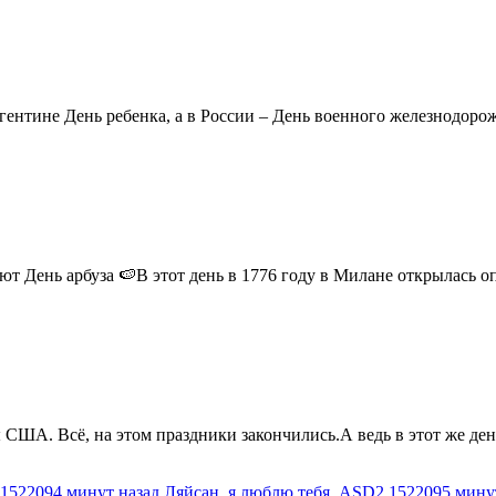
ентине День ребенка, а в России – День военного железнодорожн
 День арбуза 🍉В этот день в 1776 году в Милане открылась опер
США. Всё, на этом праздники закончились.А ведь в этот же день
1522094 минут назад
Ляйсан, я люблю тебя
ASD2
1522095 мину