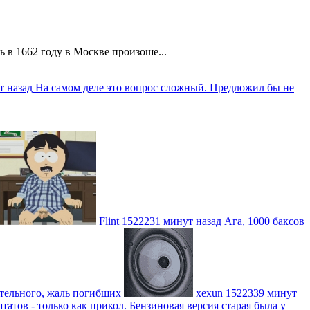
 в 1662 году в Москве произоше...
т назад
На самом деле это вопрос сложный. Предложил бы не
Flint
1522231 минут назад
Ага, 1000 баксов
ительного, жаль погибших
xexun
1522339 минут
атов - только как прикол. Бензиновая версия старая была у