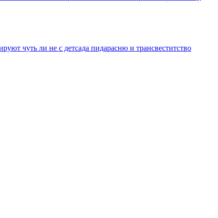
уют чуть ли не с детсада пидарасню и трансвеститство