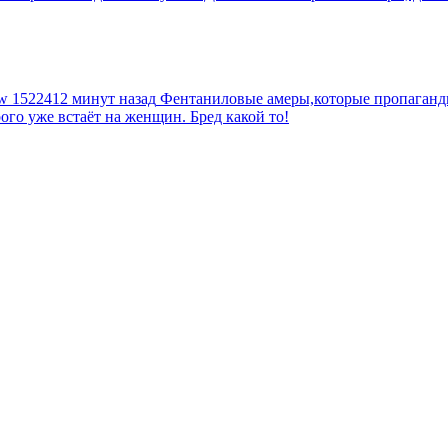
tw
1522412 минут назад
Фентаниловые амеры,которые пропагандир
рого уже встаёт на женщин. Бред какой то!