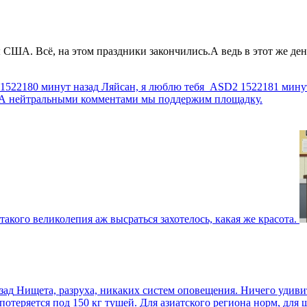
США. Всё, на этом праздники закончились.А ведь в этот же день
1522180 минут назад
Ляйсан, я люблю тебя
ASD2
1522181 мину
г. А нейтральными комментами мы поддержим площадку.
такого великолепия аж высраться захотелось, какая же красота.
зад
Нищета, разруха, никаких систем оповещения. Ничего удив
еряется под 150 кг тушей. Для азиатского региона норм, для шт