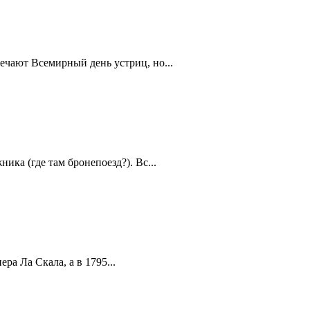
ечают Всемирный день устриц, но...
ика (где там бронепоезд?). Вс...
а Ла Скала, а в 1795...