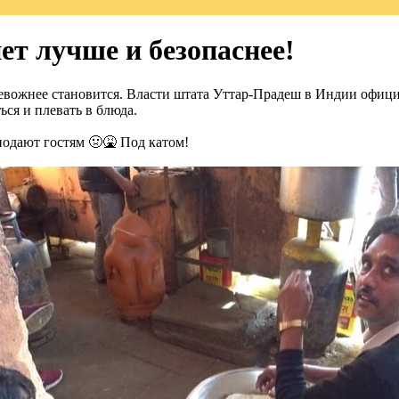
нет лучше и безопаснее!
ревожнее становится. Власти штата Уттар-Прадеш в Индии офиц
ься и плевать в блюда.
подают гостям 🤢🤮 Под катом!