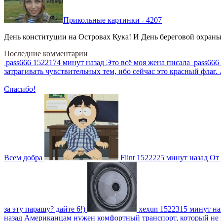
Прикольные картинки - 4207
День конституции на Островах Кука! И День береговой охраны 
Последние комментарии
pass666
1522174 минут назад
Это всё моя жена писала
pass666
затрагивать чувствительных тем, ибо сейчас это красный фла
Спасибо!
Всем добра
Flint
1522225 минут назад
От 
за эту парашу? дайте 6!)
xexun
1522315 минут на
назад
Американцам нужен комфортный транспорт, который не пот