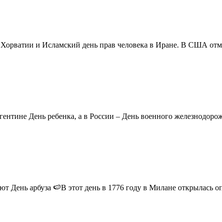
в Хорватии и Исламский день прав человека в Иране. В США отм
ентине День ребенка, а в России – День военного железнодорожн
 День арбуза 🍉В этот день в 1776 году в Милане открылась опер