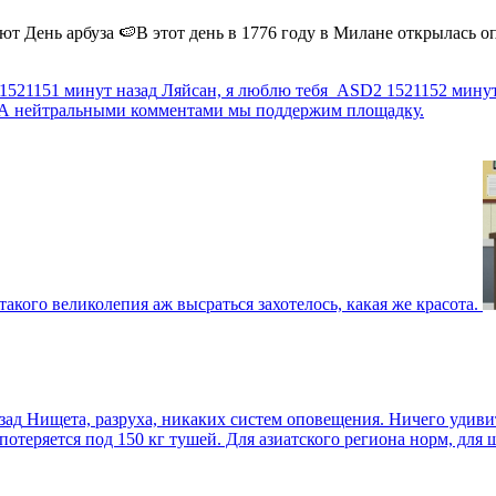
 День арбуза 🍉В этот день в 1776 году в Милане открылась опер
1521151 минут назад
Ляйсан, я люблю тебя
ASD2
1521152 минут
г. А нейтральными комментами мы поддержим площадку.
такого великолепия аж высраться захотелось, какая же красота.
зад
Нищета, разруха, никаких систем оповещения. Ничего удив
еряется под 150 кг тушей. Для азиатского региона норм, для шт