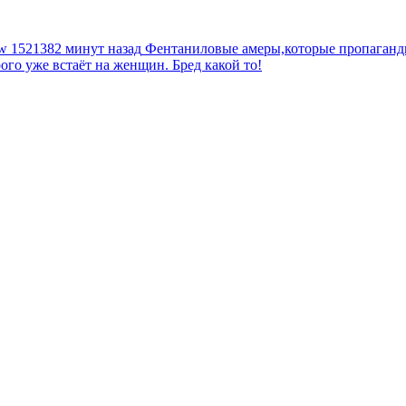
tw
1521382 минут назад
Фентаниловые амеры,которые пропагандир
рого уже встаёт на женщин. Бред какой то!