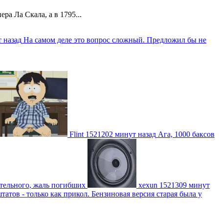
а Ла Скала, а в 1795...
 назад
На самом деле это вопрос сложный. Предложил бы не
Flint
1521202 минут назад
Ага, 1000 баксов
ительного, жаль погибших
xexun
1521309 минут
атов - только как прикол. Бензиновая версия старая была у