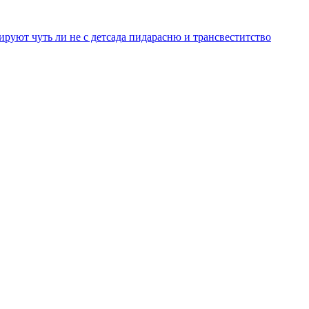
уют чуть ли не с детсада пидарасню и трансвеститство