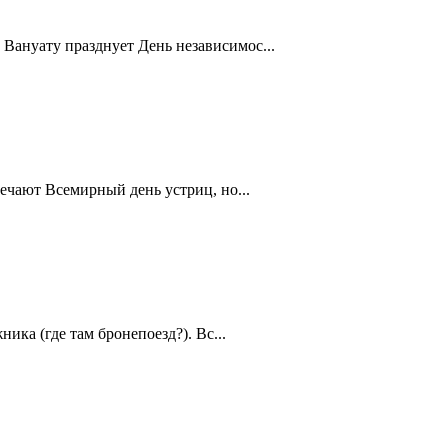
Вануату празднует День независимос...
ечают Всемирный день устриц, но...
ика (где там бронепоезд?). Вс...