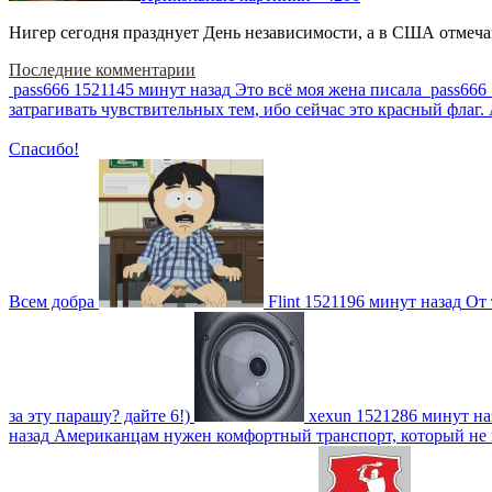
Нигер сегодня празднует День независимости, а в США отмечают
Последние комментарии
pass666
1521145 минут назад
Это всё моя жена писала
pass666
затрагивать чувствительных тем, ибо сейчас это красный фла
Спасибо!
Всем добра
Flint
1521196 минут назад
От 
за эту парашу? дайте 6!)
xexun
1521286 минут на
назад
Американцам нужен комфортный транспорт, который не пот