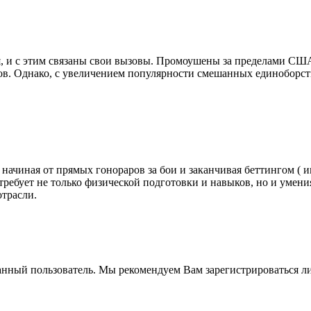
я, и с этим связаны свои вызовы. Промоушены за пределами СШ
ров. Однако, с увеличением популярности смешанных единоборст
ачиная от прямых гонораров за бои и заканчивая беттингом ( 
 требует не только физической подготовки и навыков, но и умен
отрасли.
анный пользователь. Мы рекомендуем Вам зарегистрироваться ли