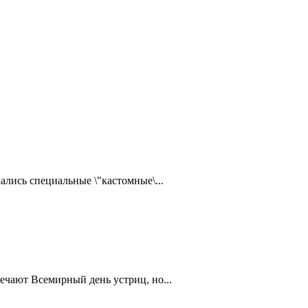
ались специальные \"кастомные\...
ечают Всемирный день устриц, но...