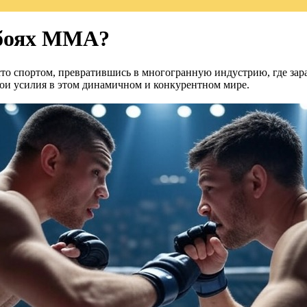
 боях MMA?
 спортом, превратившись в многогранную индустрию, где зараба
вои усилия в этом динамичном и конкурентном мире.