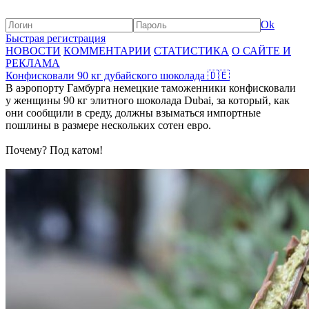
Ok
Быстрая регистрация
НОВОСТИ
КОММЕНТАРИИ
СТАТИСТИКА
О САЙТЕ И
РЕКЛАМА
Конфисковали 90 кг дубайского шоколада 🇩🇪
В аэропорту Гамбурга немецкие таможенники конфисковали
у женщины 90 кг элитного шоколада Dubai, за который, как
они сообщили в среду, должны взыматься импортные
пошлины в размере нескольких сотен евро.
Почему? Под катом!