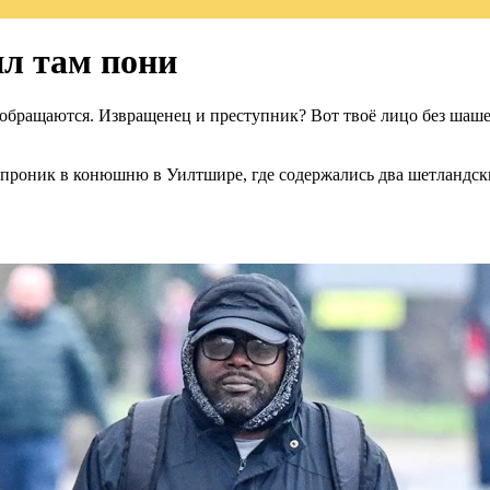
л там пони
обращаются. Извращенец и преступник? Вот твоё лицо без шаше
н проник в конюшню в Уилтшире, где содержались два шетландск