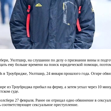
бери, Уилтшир, на слушании по делу о признании вины и подгот
ы дать ему больше времени на поиск юридической помощи, поэто
 в Троубридже, Уилтшир, 24 января прошлого года. Огире обви
ире из Троубриджа прибыл на ферму, а затем уехал через 10 мин
тском суде.
Солсбери 27 февраля. Ранее он отрицал одно обвинение в секс
соответствующее сексуальное преступление.