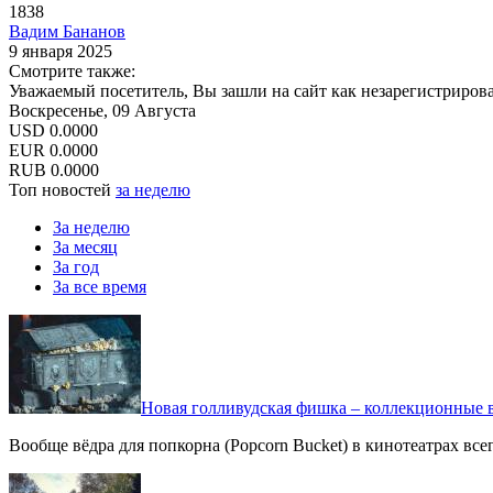
1838
Вадим Бананов
9 января 2025
Смотрите также:
Уважаемый посетитель, Вы зашли на сайт как незарегистриров
Воскресенье, 09 Августа
USD
0.0000
EUR
0.0000
RUB
0.0000
Топ новостей
за неделю
За неделю
За месяц
За год
За все время
Новая голливудская фишка – коллекционные в
Вообще вёдра для попкорна (Popcorn Bucket) в кинотеатрах вс