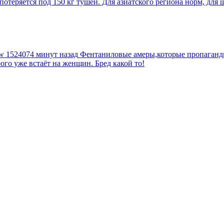
еряется под 150 кг тушей. Для азиатского региона норм, для шт
tw
1524074 минут назад
Фентаниловые амеры,которые пропагандир
рого уже встаёт на женщин. Бред какой то!