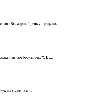
ечают Всемирный день устриц, но...
ика (где там бронепоезд?). Вс...
а Ла Скала, а в 1795...