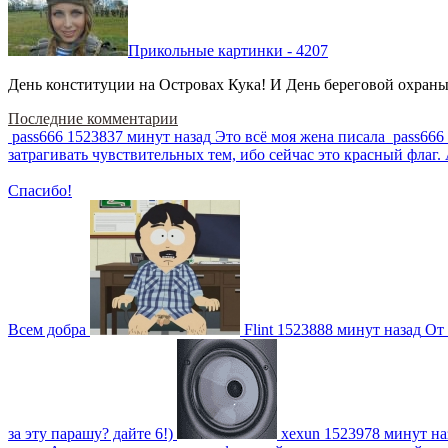
Прикольные картинки - 4207
День конституции на Островах Кука! И День береговой охраны 
Последние комментарии
pass666
1523837 минут назад
Это всё моя жена писала
pass666
затрагивать чувствительных тем, ибо сейчас это красный фла
Спасибо!
Всем добра
Flint
1523888 минут назад
От 
за эту парашу? дайте 6!)
xexun
1523978 минут на