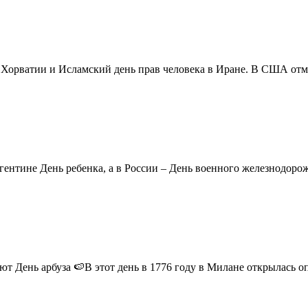
в Хорватии и Исламский день прав человека в Иране. В США отм
ентине День ребенка, а в России – День военного железнодорожн
 День арбуза 🍉В этот день в 1776 году в Милане открылась опер