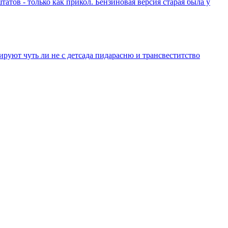
атов - только как прикол. Бензиновая версия старая была у
уют чуть ли не с детсада пидарасню и трансвеститство