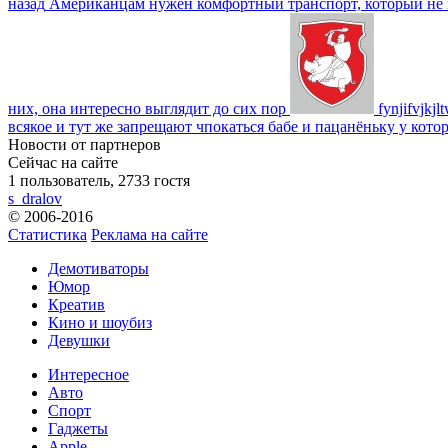
назад
Американцам нужен комфортный транспорт, который не пот
них, она интересно выглядит до сих пор
fynjifvjkjl
всякое и тут же запрещают чпокаться бабе и пацанёньку у кото
Новости от партнеров
Сейчас на сайте
1 пользователь, 2733 гостя
s_dralov
© 2006-2016
Статистика
Реклама на сайте
Демотиваторы
Юмор
Креатив
Кино и шоубиз
Девушки
Интересное
Авто
Спорт
Гаджеты
Apple