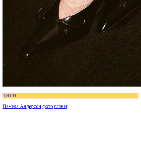
ТЭГИ
Памела Андерсон
фото
глянец