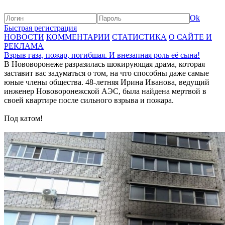
Ok
Быстрая регистрация
НОВОСТИ
КОММЕНТАРИИ
СТАТИСТИКА
О САЙТЕ И
РЕКЛАМА
Взрыв газа, пожар, погибшая. И внезапная роль её сына!
В Нововоронеже разразилась шокирующая драма, которая
заставит вас задуматься о том, на что способны даже самые
юные члены общества. 48-летняя Ирина Иванова, ведущий
инженер Нововоронежской АЭС, была найдена мертвой в
своей квартире после сильного взрыва и пожара.
Под катом!