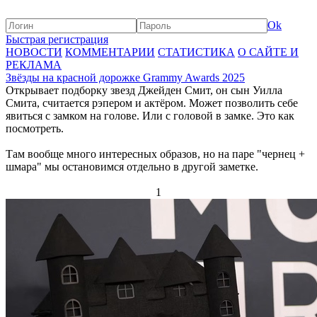
Ok
Быстрая регистрация
НОВОСТИ
КОММЕНТАРИИ
СТАТИСТИКА
О САЙТЕ И
РЕКЛАМА
Звёзды на красной дорожке Grammy Awards 2025
Открывает подборку звезд Джейден Смит, он сын Уилла
Смита, считается рэпером и актёром. Может позволить себе
явиться с замком на голове. Или с головой в замке. Это как
посмотреть.
Там вообще много интересных образов, но на паре "чернец +
шмара" мы остановимся отдельно в другой заметке.
1