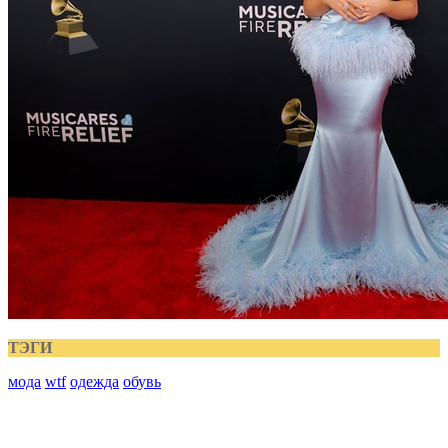
ТЭГИ
мода
wtf
одежда
обувь