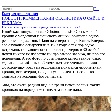
Ok
Быстрая регистрация
НОВОСТИ
КОММЕНТАРИИ
СТАТИСТИКА
О САЙТЕ И
РЕКЛАМА
На вас смотрит самый редкий в мире кролик!
Илийская пищуха, он же Ochotona iliensis. Очень милый
кролик с мордочкой плюшевого мишки, обитает в одном
регионе в горах Тянь-Шаня на северо-западе Китая. Впервые
его случайно обнаружили в 1983 году, с тех пор редко
встречали, популяция оценивается примерно в 30 особей,
почти ничего не известно ни про самого зверька, ни про его
поведения. А это фото по сути первое качественное, было
сделано при забавных обстоятельствах: ученые ставили
фотоловушку, когда из расщелины показался любопытный
кролик, все замерли, но один успел сделать несколько
снимков на хороший фотоаппарата.
Увы, это очень редкий вид, на грани исчезновения, таких
кроликов на порядки меньше, чем тех же панд.