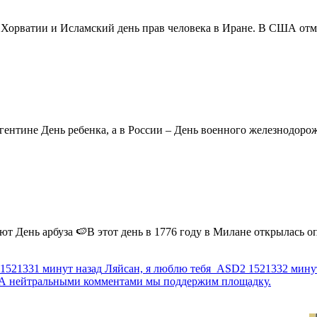
в Хорватии и Исламский день прав человека в Иране. В США отм
ентине День ребенка, а в России – День военного железнодорожн
 День арбуза 🍉В этот день в 1776 году в Милане открылась опер
1521331 минут назад
Ляйсан, я люблю тебя
ASD2
1521332 мину
г. А нейтральными комментами мы поддержим площадку.