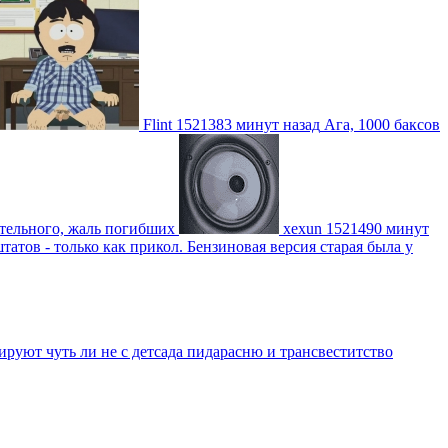
Flint
1521383 минут назад
Ага, 1000 баксов
ительного, жаль погибших
xexun
1521490 минут
атов - только как прикол. Бензиновая версия старая была у
уют чуть ли не с детсада пидарасню и трансвеститство