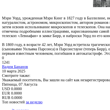
Мэри Уорд, урожденная Мэри Кинг в 1827 году в Баллилине, н
натуралистом, астрономом, микроскопистом, автором романов и
затем освоив использование микроскопов и телескопов. Она на
отмечены подробными иллюстрациями, нарисованными самой Уо
телескоп «Левиафан» в замке Бирр, и наброски Уорд по его к
В 1869 году, в возрасте 42 лет, Мэри Уорд встретила трагичес
(сыновьями Уильяма Парсонса) в Парсонстауне (теперь Бирр), 
первым известным человеком, погибшим в автокатастрофе. Это 
0
1241
Вадим Бананов
10 марта 2025
Смотрите также:
Уважаемый посетитель, Вы зашли на сайт как незарегистриров
Пятница, 07 Августа
USD
0.0000
EUR
0.0000
RUB
0.0000
Топ новостей
за неделю