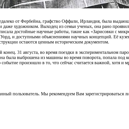
едалеко от Фербейна, графство Оффали, Ирландия, была выдающ
 даже художником. Выходец из семьи ученых, она рано проявила 
писала достойные научные работы, такие как «Зарисовки с микро
рд, и доступными объяснениями научных концепций. Её кузен 
онструкции остаются ценным историческим документом.
кий конец. 31 августа, во время поездки в экспериментальном па
она была выброшена из машины во время поворота, попала под ко
событие произошло в то, что сейчас считается важной, хотя и м
анный пользователь. Мы рекомендуем Вам зарегистрироваться ли