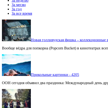
За неделю
За месяц
За год
За все время
Новая голливудская фишка – коллекционные в
Вообще вёдра для попкорна (Popcorn Bucket) в кинотеатрах вс
Прикольные картинки - 4205
ООН сегодня объявил два праздника: Международный день дру