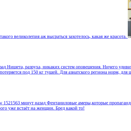
такого великолепия аж высраться захотелось, какая же красота.
зад
Нищета, разруха, никаких систем оповещения. Ничего удив
еряется под 150 кг тушей. Для азиатского региона норм, для шт
tw
1521563 минут назад
Фентаниловые амеры,которые пропагандир
рого уже встаёт на женщин. Бред какой то!