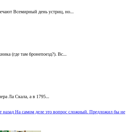
ечают Всемирный день устриц, но...
ика (где там бронепоезд?). Вс...
а Ла Скала, а в 1795...
т назад
На самом деле это вопрос сложный. Предложил бы не