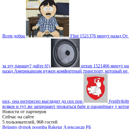
Всем добра
Flint
1521376 минут назад
От 
за эту парашу? дайте 6!)
xexun
1521466 минут на
назад
Американцам нужен комфортный транспорт, который не пот
них, она интересно выглядит до сих пор
fynjifvjkjl
всякое и тут же запрещают чпокаться бабе и пацанёньку у кото
Новости от партнеров
Сейчас на сайте
5 пользователей, 968 гостей
Belastro
dymok
poomba
Raketar
Александр РБ