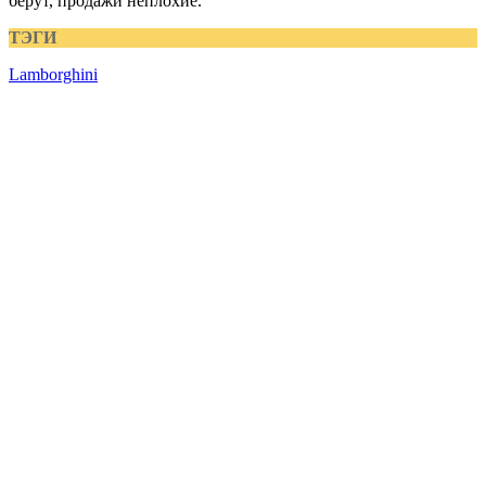
берут, продажи неплохие.
ТЭГИ
Lamborghini