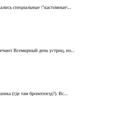
ались специальные \"кастомные\...
ечают Всемирный день устриц, но...
ика (где там бронепоезд?). Вс...