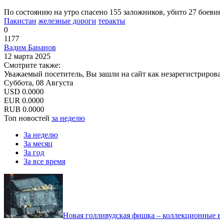
По состоянию на утро спасено 155 заложников, убито 27 боеви
Пакистан
железные дороги
теракты
0
1177
Вадим Бананов
12 марта 2025
Смотрите также:
Уважаемый посетитель, Вы зашли на сайт как незарегистриров
Суббота, 08 Августа
USD
0.0000
EUR
0.0000
RUB
0.0000
Топ новостей
за неделю
За неделю
За месяц
За год
За все время
Новая голливудская фишка – коллекционные в