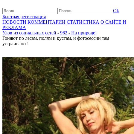
Ok
Быстрая регистрация
НОВОСТИ
КОММЕНТАРИИ
СТАТИСТИКА
О САЙТЕ И
РЕКЛАМА
Улов из социальных сетей - 962 - На природе!
Гоняют по лесам, полям и кустам, и фотосессии там
устраивают!
1