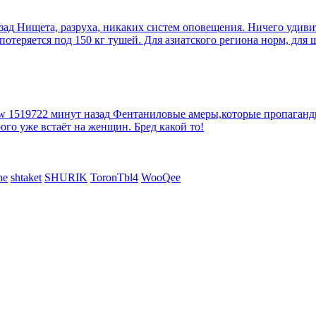
зад
Нищета, разруха, никаких систем оповещения. Ничего удив
еряется под 150 кг тушей. Для азиатского региона норм, для шт
tw
1519722 минут назад
Фентаниловые амеры,которые пропагандир
рого уже встаёт на женщин. Бред какой то!
ne
shtaket
SHURIK
ToronTbl4
WooQee