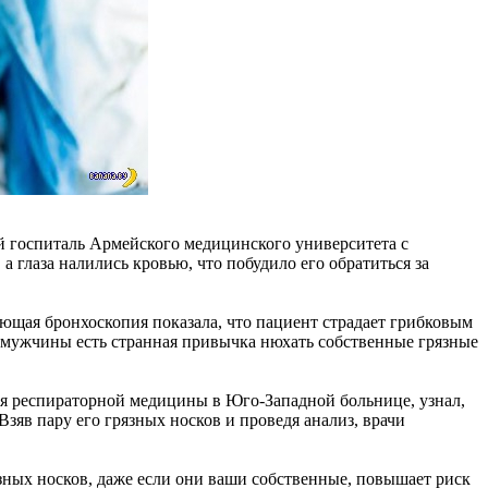
 госпиталь Армейского медицинского университета с
а глаза налились кровью, что побудило его обратиться за
ющая бронхоскопия показала, что пациент страдает грибковым
у мужчины есть странная привычка нюхать собственные грязные
ния респираторной медицины в Юго-Западной больнице, узнал,
зяв пару его грязных носков и проведя анализ, врачи
язных носков, даже если они ваши собственные, повышает риск