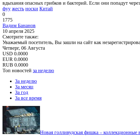
вдыхания опасных грибков и бактерий. Если они попадут через
фуу
жесть
носки
Китай
0
1775
Вадим Бананов
10 апреля 2025
Смотрите также:
Уважаемый посетитель, Вы зашли на сайт как незарегистриров
Четверг, 06 Августа
USD
0.0000
EUR
0.0000
RUB
0.0000
Топ новостей
за неделю
За неделю
За месяц
За год
За все время
Новая голливудская фишка – коллекционные в