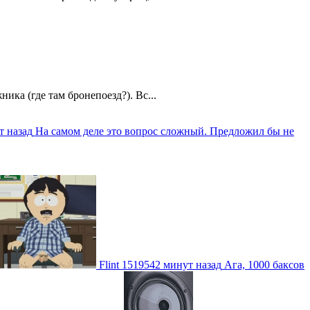
ика (где там бронепоезд?). Вс...
т назад
На самом деле это вопрос сложный. Предложил бы не
Flint
1519542 минут назад
Ага, 1000 баксов