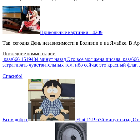
Прикольные картинки - 4209
Так, сегодня День независимости в Боливии и на Ямайке. В Арг
Последние комментарии
pass666
1519484 минут назад
Это всё моя жена писала
pass666
затрагивать чувствительных тем, ибо сейчас это красный фла
Спасибо!
Всем добра
Flint
1519536 минут назад
От 