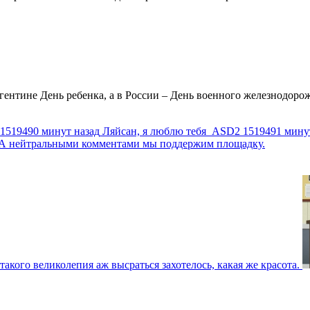
ентине День ребенка, а в России – День военного железнодорожн
1519490 минут назад
Ляйсан, я люблю тебя
ASD2
1519491 мину
г. А нейтральными комментами мы поддержим площадку.
такого великолепия аж высраться захотелось, какая же красота.