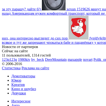
за эту парашу? дайте 6!)
xexun
1519626 минут на
назад
Американцам нужен комфортный транспорт, который не пот
них, она интересно выглядит до сих пор
fynjifvjkjl
всякое и тут же запрещают чпокаться бабе и пацанёньку у кото
Новости от партнеров
Сейчас на сайте
11 пользователей, 1314 гостей
123q123q
1980kiv
by_beck
DeerMountain
maxapple
novart
Polik_o
© 2006-2016
Статистика
Реклама на сайте
Демотиваторы
Юмор
Креатив
Кино и шоубиз
Девушки
Интересное
Авто