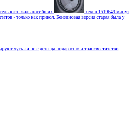
ительного, жаль погибших
xexun
1519649 минут
атов - только как прикол. Бензиновая версия старая была у
уют чуть ли не с детсада пидарасню и трансвеститство