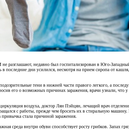
 не разглашают, недавно был госпитализирован в Юго-Западный
в последние дни усилился, несмотря на прием сиропа от кашля, 
дозрительные тени в нижней части правого легкого, а последу
росив его о возможных причинах заражения, врачи узнали, что 
м циркуляция воздуха, доктор Лян Пэйцян, лечащий врач отделе
ащался с работы, прежде чем бросить их в стиральную машину. В
та привычка стала причиной заражения.
ажная среда внутри обуви способствует росту грибков. Запах гр