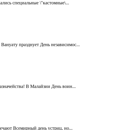
ались специальные \"кастомные\...
Вануату празднует День независимос...
значейства! В Малайзии День воин...
ечают Всемирный день устриц, но...