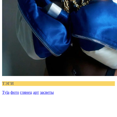
ТЭГИ
Tyla
фото
глянец
арт
засветы