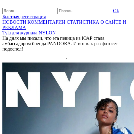
Ok
Быстрая регистрация
НОВОСТИ
КОММЕНТАРИИ
СТАТИСТИКА
О САЙТЕ И
РЕКЛАМА
Tyla для журнала NYLON
На днях мы писали, что эта певица из ЮАР стала
амбассадором бренда PANDORA. И вот как раз фотосет
подоспел!
1