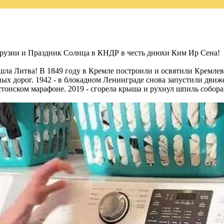
рузии и Праздник Солнца в КНДР в честь днюхи Ким Ир Сена!
ошла Литва! В 1849 году в Кремле построили и освятили Кремлев
х дорог. 1942 - в блокадном Ленинграде снова запустили движе
стонском марафоне. 2019 - сгорела крыша и рухнул шпиль собор