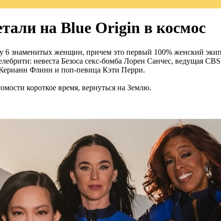
али на Blue Origin в космос
зу 6 знаменитых женщин, причем это первый 100% женский экипа
селебрити: невеста Безоса секс-бомба Лорен Санчес, ведущая C
 Керианн Флинн и поп-певица Кэти Перри.
сомости короткое время, вернуться на Землю.