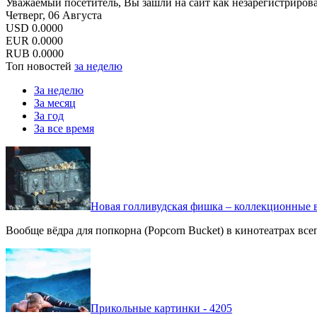
Уважаемый посетитель, Вы зашли на сайт как незарегистриров
Четверг, 06 Августа
USD
0.0000
EUR
0.0000
RUB
0.0000
Топ новостей
за неделю
За неделю
За месяц
За год
За все время
Новая голливудская фишка – коллекционные в
Вообще вёдра для попкорна (Popcorn Bucket) в кинотеатрах вс
Прикольные картинки - 4205