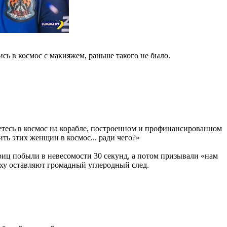
ись в космос с макияжем, раньше такого не было.
ляетесь в космос на корабле, построенном и профинансированном
ть этих женщин в космос... ради чего?»
риц побыли в невесомости 30 секунд, а потом призывали «нам
теху оставляют громадный углеродный след.