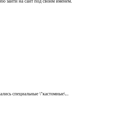
бо зайти на сайт под своим именем.
ались специальные \"кастомные\...