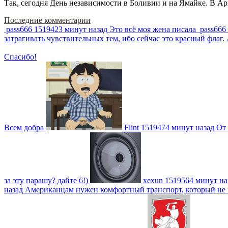
Так, сегодня День независимости в Боливии и на Ямайке. В Арг
Последние комментарии
pass666
1519423 минут назад
Это всё моя жена писала
pass666
затрагивать чувствительных тем, ибо сейчас это красный фла
Спасибо!
Всем добра
Flint
1519474 минут назад
От 
за эту парашу? дайте 6!)
xexun
1519564 минут на
назад
Американцам нужен комфортный транспорт, который не пот