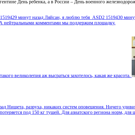
ентине День ребенка, а в России – День военного железнодорожн
1519429 минут назад
Ляйсан, я люблю тебя
ASD2
1519430 мину
г. А нейтральными комментами мы поддержим площадку.
такого великолепия аж высраться захотелось, какая же красота.
зад
Нищета, разруха, никаких систем оповещения. Ничего удив
еряется под 150 кг тушей. Для азиатского региона норм, для шт