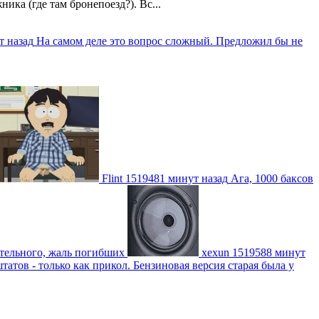
ика (где там бронепоезд?). Вс...
т назад
На самом деле это вопрос сложный. Предложил бы не
Flint
1519481 минут назад
Ага, 1000 баксов
ительного, жаль погибших
xexun
1519588 минут
атов - только как прикол. Бензиновая версия старая была у