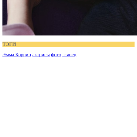
ТЭГИ
Эмма Коррин
актрисы
фото
глянец